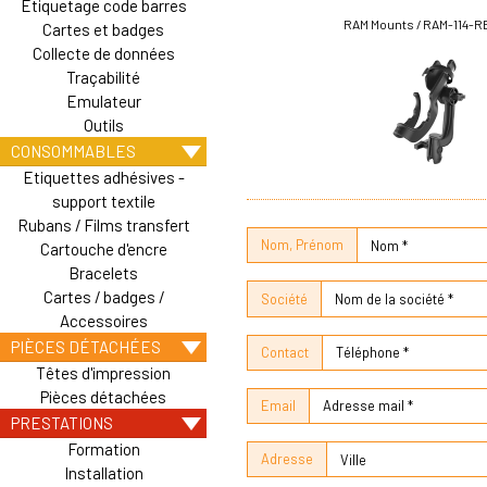
Etiquetage code barres
RAM Mounts / RAM-114-
Cartes et badges
Collecte de données
Traçabilité
Emulateur
Outils
CONSOMMABLES
Etiquettes adhésives -
support textile
Rubans / Films transfert
Nom, Prénom
Cartouche d'encre
Bracelets
Cartes / badges /
Société
Accessoires
PIÈCES DÉTACHÉES
Contact
Têtes d'impression
Pièces détachées
Email
PRESTATIONS
Formation
Adresse
Installation