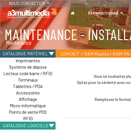
NOUS CONTACTER
RECONDITIONNÉ
MAINTENANCE - INSTALL
Maintenance
RAM Mounts / RAM-11
CATALOGUE MATÉRIEL
CONTACT
Imprimantes
Système de dépose
Lecteur code barre / RFID
Vous ne souhaitez plu
Terminaux
Optez pour la sérénité avec not
Tablettes / PDA
Accessoires
Affichage
Remplissez le formul
Micro-informatique
Points de vente POS
RFID
CATALOGUE LOGICIELS