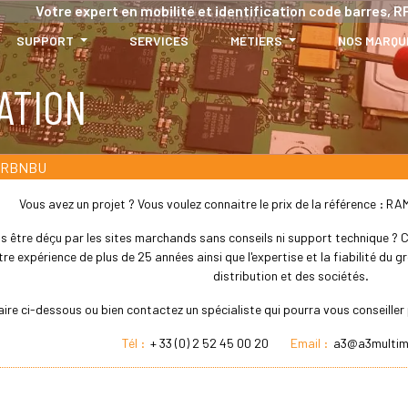
Votre expert en mobilité et identification code barres, RF
SUPPORT
SERVICES
MÉTIERS
NOS MARQU
ATION
4-RBNBU
Vous avez un projet ? Vous voulez connaitre le prix de la référence : 
s être déçu par les sites marchands sans conseils ni support technique ? Che
re expérience de plus de 25 années ainsi que l'expertise et la fiabilité du
distribution et des sociétés.
aire ci-dessous ou bien contactez un spécialiste qui pourra vous conseill
Tél :
+ 33 (0) 2 52 45 00 20
Email :
a3@a3multim