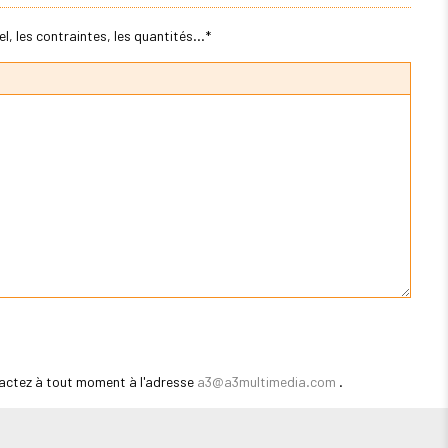
, les contraintes, les quantités...*
actez à tout moment à l'adresse
a3@a3multimedia.com
.