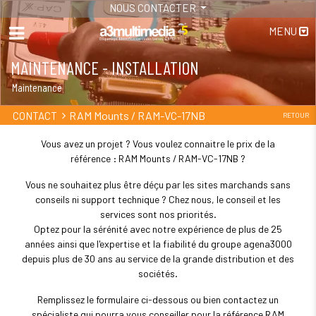
NOUS CONTACTER
MENU
MAINTENANCE - INSTALLATION
Maintenance
RAM Mounts / RAM-VC-17NB
CONTACT
RETOUR
Vous avez un projet ? Vous voulez connaitre le prix de la
référence : RAM Mounts / RAM-VC-17NB ?
Vous ne souhaitez plus être déçu par les sites marchands sans
conseils ni support technique ? Chez nous, le conseil et les
services sont nos priorités.
Optez pour la sérénité avec notre expérience de plus de 25
années ainsi que l'expertise et la fiabilité du groupe agena3000
depuis plus de 30 ans au service de la grande distribution et des
sociétés.
Remplissez le formulaire ci-dessous ou bien contactez un
spécialiste qui pourra vous conseiller pour la référence RAM