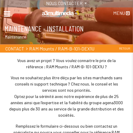
NOUS CONTACTER
MENU
MAINTENANCE - INSTALLATION
Maintenance
RAM Mounts / RAM-B-101-DEX1U
CONTACT
RETOUR
Vous avez un projet ? Vous voulez connaitre le prix de la
référence : RAM Mounts / RAM-B-101-DEX1U ?
Vous ne souhaitez plus être déçu par les sites marchands sans
conseils ni support technique ? Chez nous, le conseil et les
services sont nos priorités.
Optez pour la sérénité avec notre expérience de plus de 25
années ainsi que l'expertise et la fiabilité du groupe agena3000
depuis plus de 30 ans au service de la grande distribution et des
sociétés.
Remplissez le formulaire ci-dessous ou bien contactez un
spécialiste qui pourra vous conseiller pour la référence RAM