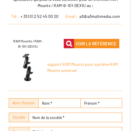
Mounts / RAM-B-101-DEX1U au :
Tél :
+ 33 (0) 2 52 45 00 20
Email :
a3@a3multimedia.com
RAM Mounts / RAM-
VOIR LA RÉFÉRENCE
B-101-DEX1U
support RAM Mounts pour système RAM
Mounts universel
Nom, Prénom
Société