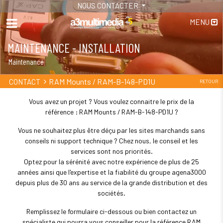
NOUS CONTACTER
MENU
MAINTENANCE - INSTALLATION
Maintenance
RAM Mounts / RAM-B-148-PD1U
CONTACT
RETOUR
Vous avez un projet ? Vous voulez connaitre le prix de la
référence : RAM Mounts / RAM-B-148-PD1U ?
Vous ne souhaitez plus être déçu par les sites marchands sans
conseils ni support technique ? Chez nous, le conseil et les
services sont nos priorités.
Optez pour la sérénité avec notre expérience de plus de 25
années ainsi que l'expertise et la fiabilité du groupe agena3000
depuis plus de 30 ans au service de la grande distribution et des
sociétés.
Remplissez le formulaire ci-dessous ou bien contactez un
spécialiste qui pourra vous conseiller pour la référence RAM