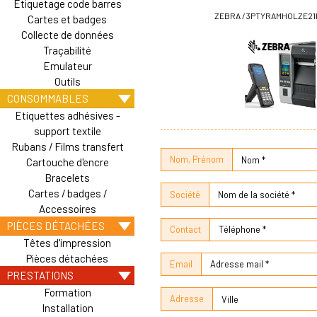
Etiquetage code barres
ZEBRA / 3PTYRAMHOLZE2
Cartes et badges
Collecte de données
Traçabilité
Emulateur
Outils
CONSOMMABLES
Etiquettes adhésives -
support textile
Rubans / Films transfert
Nom, Prénom
Cartouche d'encre
Bracelets
Cartes / badges /
Société
Accessoires
PIÈCES DÉTACHÉES
Contact
Têtes d'impression
Pièces détachées
Email
PRESTATIONS
Formation
Adresse
Installation