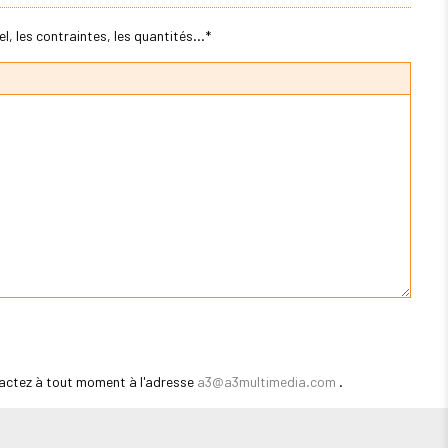
, les contraintes, les quantités...*
actez à tout moment à l'adresse
a3@a3multimedia.com
.