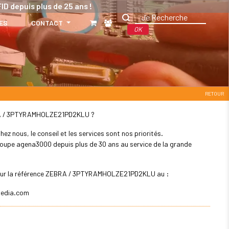
ID depuis plus de 25 ans !
ES
CONTACT
OK
RETOUR
ZEBRA / 3PTYRAMHOLZE21PD2KLU ?
z nous, le conseil et les services sont nos priorités.
 groupe agena3000 depuis plus de 30 ans au service de la grande
r pour la référence ZEBRA / 3PTYRAMHOLZE21PD2KLU au :
edia.com