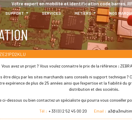
Votre expert en mobilité et identification code barres, RF
SUPPORT
SERVICES
MÉTIERS
NOS MARQU
ATION
ZE21PD2KLU
Vous avez un projet ? Vous voulez connaitre le prix de la référence : 
s être déçu par les sites marchands sans conseils ni support technique ? Che
re expérience de plus de 25 années ainsi que l'expertise et la fiabilité du
distribution et des sociétés.
re ci-dessous ou bien contactez un spécialiste qui pourra vous conseille
Tél :
+ 33 (0) 2 52 45 00 20
Email :
a3@a3multim