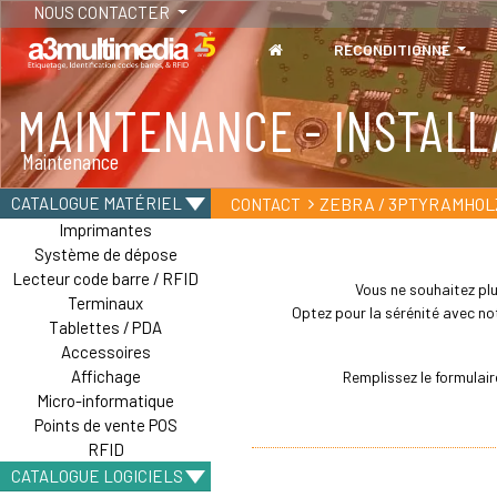
NOUS CONTACTER
RECONDITIONNÉ
MAINTENANCE - INSTALL
Maintenance
ZEBRA / 3PTYRAMHOL
CATALOGUE MATÉRIEL
CONTACT
Imprimantes
Système de dépose
Lecteur code barre / RFID
Vous ne souhaitez plu
Terminaux
Optez pour la sérénité avec not
Tablettes / PDA
Accessoires
Affichage
Remplissez le formulai
Micro-informatique
Points de vente POS
RFID
CATALOGUE LOGICIELS