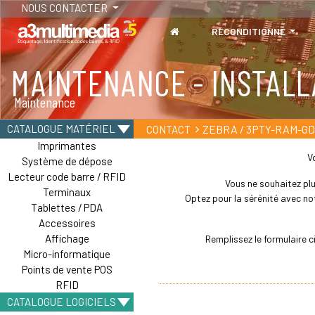
NOUS CONTACTER
RECONDITIONNÉ
MAINTENANCE - INSTALL
TABLETTES
Maintenance
Tablettes durcies - Étanches - Résistantes
ZEBRA / 3PTY-RAM-G
CATALOGUE MATÉRIEL
CONTACT
Imprimantes
V
Système de dépose
Lecteur code barre / RFID
Vous ne souhaitez plu
Terminaux
Optez pour la sérénité avec not
Tablettes / PDA
Accessoires
Affichage
Remplissez le formulaire
Micro-informatique
Points de vente POS
RFID
CATALOGUE LOGICIELS