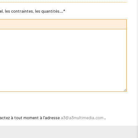
, les contraintes, les quantités...*
actez à tout moment à l'adresse
a3@a3multimedia.com
.