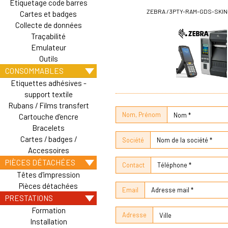
Etiquetage code barres
ZEBRA / 3PTY-RAM-GDS-SKI
Cartes et badges
Collecte de données
Traçabilité
Emulateur
Outils
CONSOMMABLES
Etiquettes adhésives -
support textile
Rubans / Films transfert
Nom, Prénom
Cartouche d'encre
Bracelets
Cartes / badges /
Société
Accessoires
PIÈCES DÉTACHÉES
Contact
Têtes d'impression
Pièces détachées
Email
PRESTATIONS
Formation
Adresse
Installation