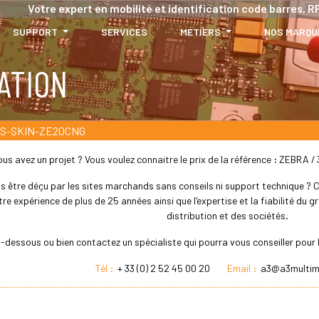
Votre expert en mobilité et identification code barres, RF
SUPPORT
SERVICES
MÉTIERS
NOS MARQU
ATION
DS-SKIN-ZE20CNG
ous avez un projet ? Vous voulez connaitre le prix de la référence : ZE
s être déçu par les sites marchands sans conseils ni support technique ? Che
re expérience de plus de 25 années ainsi que l'expertise et la fiabilité du
distribution et des sociétés.
 ci-dessous ou bien contactez un spécialiste qui pourra vous conseiller 
Tél :
+ 33 (0) 2 52 45 00 20
Email :
a3@a3multim