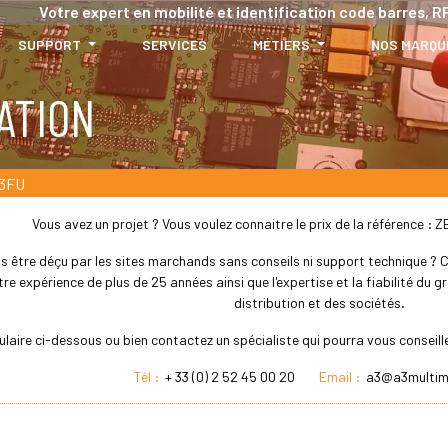
Votre expert en mobilité et identification code barres, RF
SUPPORT
SERVICES
MÉTIERS
NOS MARQU
ATION
3FU
Vous avez un projet ? Vous voulez connaitre le prix de la référence 
s être déçu par les sites marchands sans conseils ni support technique ? Che
re expérience de plus de 25 années ainsi que l'expertise et la fiabilité du
distribution et des sociétés.
ulaire ci-dessous ou bien contactez un spécialiste qui pourra vous consei
Tél :
+ 33 (0) 2 52 45 00 20
Email :
a3@a3multim