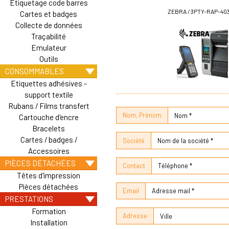
Etiquetage code barres
ZEBRA / 3PTY-RAP-40
Cartes et badges
Collecte de données
Traçabilité
Emulateur
Outils
CONSOMMABLES
Etiquettes adhésives -
support textile
Rubans / Films transfert
Nom, Prénom
Cartouche d'encre
Bracelets
Cartes / badges /
Société
Accessoires
PIÈCES DÉTACHÉES
Contact
Têtes d'impression
Pièces détachées
Email
PRESTATIONS
Formation
Adresse
Installation