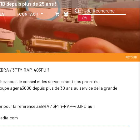
ID depuis plus de 25 ans !
ES
CONTACT
OK
RETOUR
: ZEBRA / 3PTY-RAP-403FU ?
z nous, le conseil et les services sont nos priorités.
 groupe agena3000 depuis plus de 30 ans au service de la grande
ller pour la référence ZEBRA / 3PTY-RAP-403FU au :
edia.com