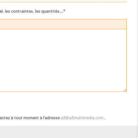
, les contraintes, les quantités...*
actez à tout moment à l'adresse
a3@a3multimedia.com
.