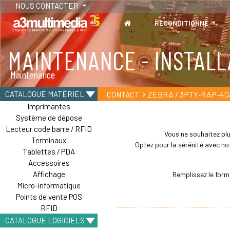
NOUS CONTACTER
RECONDITIONNÉ
MAINTENANCE - INSTALL
TABLETTES
Maintenance
Tablettes durcies - Étanches - Résistantes
ZEBRA / 3PTY-RAP-40
CATALOGUE MATÉRIEL
CONTACT
Imprimantes
Système de dépose
Lecteur code barre / RFID
Vous ne souhaitez plu
Terminaux
Optez pour la sérénité avec not
Tablettes / PDA
Accessoires
Affichage
Remplissez le form
Micro-informatique
Points de vente POS
RFID
CATALOGUE LOGICIELS