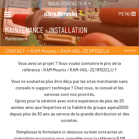
NOUS CONTACTER
MENU
MAINTENANCE - INSTALLATION
Maintenance
RAM Mounts / RAM-HOL-ZE11PD2CLU
CONTACT
RETOUR
Vous avez un projet ? Vous voulez connaitre le prix de la
référence : RAM Mounts / RAM-HOL-ZE11PD2CLU ?
Vous ne souhaitez plus être déçu par les sites marchands sans
conseils ni support technique ? Chez nous, le conseil et les
services sont nos priorités.
Optez pour la sérénité avec notre expérience de plus de 25
années ainsi que l'expertise et la fiabilité du groupe agena3000
depuis plus de 30 ans au service de la grande distribution et des
sociétés.
Remplissez le formulaire ci-dessous ou bien contactez un
spécialiste qui pourra vous conseiller pour la référence RAM