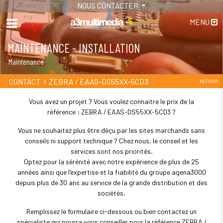
NOUS CONTACTER
MENU
MAINTENANCE - INSTALLATION
Maintenance
ZEBRA / EAAS-DS55XX-5CD3
CONTACT
RETOUR
Vous avez un projet ? Vous voulez connaitre le prix de la
référence : ZEBRA / EAAS-DS55XX-5CD3 ?
Vous ne souhaitez plus être déçu par les sites marchands sans
conseils ni support technique ? Chez nous, le conseil et les
services sont nos priorités.
Optez pour la sérénité avec notre expérience de plus de 25
années ainsi que l'expertise et la fiabilité du groupe agena3000
depuis plus de 30 ans au service de la grande distribution et des
sociétés.
Remplissez le formulaire ci-dessous ou bien contactez un
spécialiste qui pourra vous conseiller pour la référence ZEBRA /