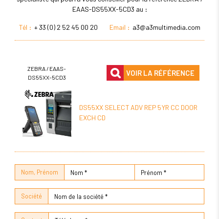
EAAS-DS55XX-5CD3 au :
Tél :
+ 33 (0) 2 52 45 00 20
Email :
a3@a3multimedia.com
ZEBRA / EAAS-
VOIR LA RÉFÉRENCE
DS55XX-5CD3
DS55XX SELECT ADV REP 5YR CC DOOR
EXCH CD
Nom, Prénom
Société