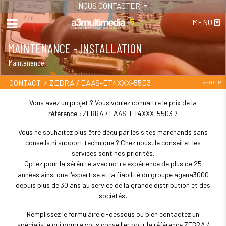
NOUS CONTACTER
MENU
MAINTENANCE - INSTALLATION
Maintenance
ZEBRA / EAAS-ET4XXX-55D3
CONTACT
RETOUR
Vous avez un projet ? Vous voulez connaitre le prix de la
référence : ZEBRA / EAAS-ET4XXX-55D3 ?
Vous ne souhaitez plus être déçu par les sites marchands sans
conseils ni support technique ? Chez nous, le conseil et les
services sont nos priorités.
Optez pour la sérénité avec notre expérience de plus de 25
années ainsi que l'expertise et la fiabilité du groupe agena3000
depuis plus de 30 ans au service de la grande distribution et des
sociétés.
Remplissez le formulaire ci-dessous ou bien contactez un
spécialiste qui pourra vous conseiller pour la référence ZEBRA /