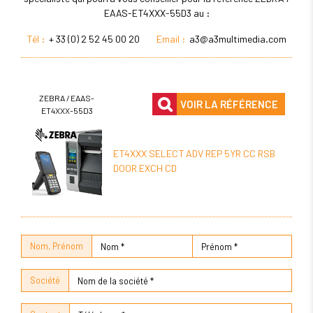
EAAS-ET4XXX-55D3 au :
Tél :
+ 33 (0) 2 52 45 00 20
Email :
a3@a3multimedia.com
ZEBRA / EAAS-
VOIR LA RÉFÉRENCE
ET4XXX-55D3
ET4XXX SELECT ADV REP 5YR CC RSB
DOOR EXCH CD
Nom, Prénom
Société