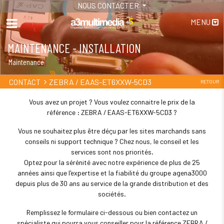
NOUS CONTACTER
MENU
MAINTENANCE - INSTALLATION
Maintenance
ZEBRA / EAAS-ET6XXW-5CD3
CONTACT
RETOUR
Vous avez un projet ? Vous voulez connaitre le prix de la
référence : ZEBRA / EAAS-ET6XXW-5CD3 ?
Vous ne souhaitez plus être déçu par les sites marchands sans
conseils ni support technique ? Chez nous, le conseil et les
services sont nos priorités.
Optez pour la sérénité avec notre expérience de plus de 25
années ainsi que l'expertise et la fiabilité du groupe agena3000
depuis plus de 30 ans au service de la grande distribution et des
sociétés.
Remplissez le formulaire ci-dessous ou bien contactez un
spécialiste qui pourra vous conseiller pour la référence ZEBRA /