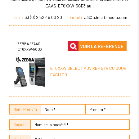
EAAS-ET6XXW-5CD3 au :
Tél :
+ 33 (0) 2 52 45 00 20
Email :
a3@a3multimedia.com
ZEBRA / EAAS-
VOIR LA RÉFÉRENCE
ET6XXW-5CD3
ET6XXW SELECT ADV REP 5YR CC DOOR
EXCH CD
Nom, Prénom
Société