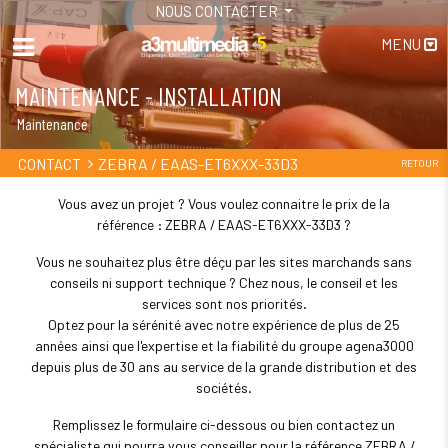
NOUS CONTACTER
MENU
MAINTENANCE - INSTALLATION
Maintenance
ZEBRA / EAAS-ET6XXX-33D3
CONTACT
RETOUR
Vous avez un projet ? Vous voulez connaitre le prix de la
référence : ZEBRA / EAAS-ET6XXX-33D3 ?
Vous ne souhaitez plus être déçu par les sites marchands sans
conseils ni support technique ? Chez nous, le conseil et les
services sont nos priorités.
Optez pour la sérénité avec notre expérience de plus de 25
années ainsi que l'expertise et la fiabilité du groupe agena3000
depuis plus de 30 ans au service de la grande distribution et des
sociétés.
Remplissez le formulaire ci-dessous ou bien contactez un
spécialiste qui pourra vous conseiller pour la référence ZEBRA /