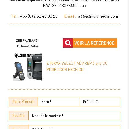
EAAS-ET6XXX-33D3 au :
Tél :
+ 33 (0) 2 52 45 00 20
Email :
a3@a3multimedia.com
ZEBRA / EAAS-
VOIR LA RÉFÉRENCE
ET6XXX-33D3
ET6XXX SELECT ADV REP 3 ans CC
PMSB DOOR EXCH CD
Nom, Prénom
Société