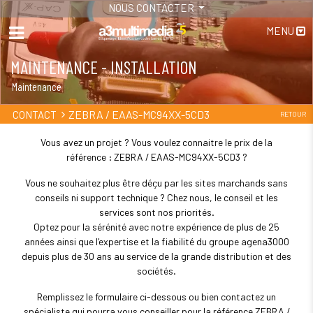
NOUS CONTACTER
MENU
MAINTENANCE - INSTALLATION
Maintenance
ZEBRA / EAAS-MC94XX-5CD3
CONTACT
RETOUR
Vous avez un projet ? Vous voulez connaitre le prix de la
référence : ZEBRA / EAAS-MC94XX-5CD3 ?
Vous ne souhaitez plus être déçu par les sites marchands sans
conseils ni support technique ? Chez nous, le conseil et les
services sont nos priorités.
Optez pour la sérénité avec notre expérience de plus de 25
années ainsi que l'expertise et la fiabilité du groupe agena3000
depuis plus de 30 ans au service de la grande distribution et des
sociétés.
Remplissez le formulaire ci-dessous ou bien contactez un
spécialiste qui pourra vous conseiller pour la référence ZEBRA /