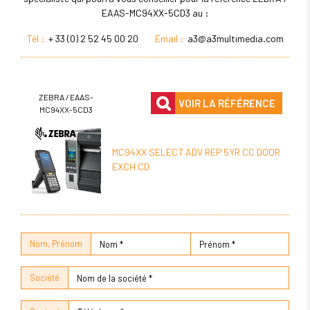
EAAS-MC94XX-5CD3 au :
Tél :
+ 33 (0) 2 52 45 00 20
Email :
a3@a3multimedia.com
ZEBRA / EAAS-
VOIR LA RÉFÉRENCE
MC94XX-5CD3
MC94XX SELECT ADV REP 5YR CC DOOR
EXCH CD
Nom, Prénom
Société