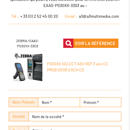
EAAS-PS30XX-33D3 au :
Tél :
+ 33 (0) 2 52 45 00 20
Email :
a3@a3multimedia.com
ZEBRA / EAAS-
VOIR LA RÉFÉRENCE
PS30XX-33D3
PS30XX SELECT ADV REP 3 ans CC
PMSB DOOR EXCH CD
Nom, Prénom
Société