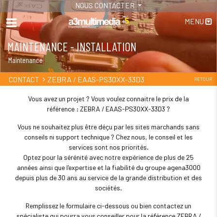
NOUS CONTACTER
MENU
MAINTENANCE - INSTALLATION
Maintenance
ZEBRA / EAAS-PS30XX-33D3
CONTACT
RETOUR
Vous avez un projet ? Vous voulez connaitre le prix de la
référence : ZEBRA / EAAS-PS30XX-33D3 ?
Vous ne souhaitez plus être déçu par les sites marchands sans
conseils ni support technique ? Chez nous, le conseil et les
services sont nos priorités.
Optez pour la sérénité avec notre expérience de plus de 25
années ainsi que l'expertise et la fiabilité du groupe agena3000
depuis plus de 30 ans au service de la grande distribution et des
sociétés.
Remplissez le formulaire ci-dessous ou bien contactez un
spécialiste qui pourra vous conseiller pour la référence ZEBRA /