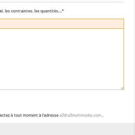
, les contraintes, les quantités...*
actez à tout moment à l'adresse
a3@a3multimedia.com
.