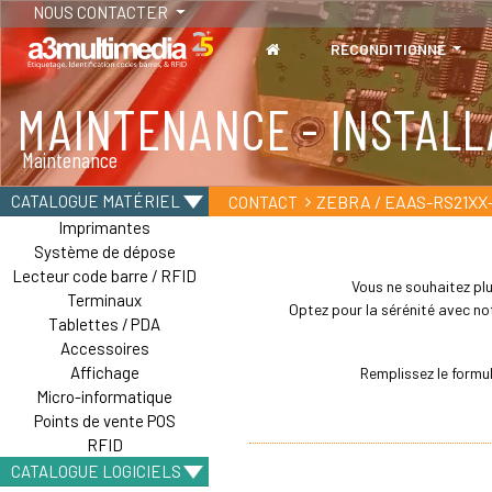
NOUS CONTACTER
RECONDITIONNÉ
MAINTENANCE - INSTALL
TABLETTES
Maintenance
Tablettes durcies - Étanches - Résistantes
ZEBRA / EAAS-RS21XX
CATALOGUE MATÉRIEL
CONTACT
Imprimantes
Système de dépose
Lecteur code barre / RFID
Vous ne souhaitez plu
Terminaux
Optez pour la sérénité avec not
Tablettes / PDA
Accessoires
Affichage
Remplissez le formu
Micro-informatique
Points de vente POS
RFID
CATALOGUE LOGICIELS