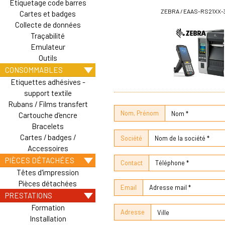
Etiquetage code barres
ZEBRA / EAAS-RS21XX-
Cartes et badges
Collecte de données
Traçabilité
Emulateur
Outils
CONSOMMABLES
Etiquettes adhésives -
support textile
Rubans / Films transfert
Nom, Prénom
Cartouche d'encre
Bracelets
Cartes / badges /
Société
Accessoires
PIÈCES DÉTACHÉES
Contact
Têtes d'impression
Pièces détachées
Email
PRESTATIONS
Formation
Adresse
Installation