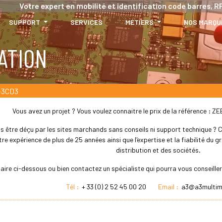
Votre expert en mobilité et identification code barres, RF
SUPPORT
SERVICES
MÉTIERS
NOS MARQU
ATION
-3CD3
Vous avez un projet ? Vous voulez connaitre le prix de la référence :
s être déçu par les sites marchands sans conseils ni support technique ? Che
re expérience de plus de 25 années ainsi que l'expertise et la fiabilité du
distribution et des sociétés.
laire ci-dessous ou bien contactez un spécialiste qui pourra vous conseil
Tél :
+ 33 (0) 2 52 45 00 20
Email :
a3@a3multim