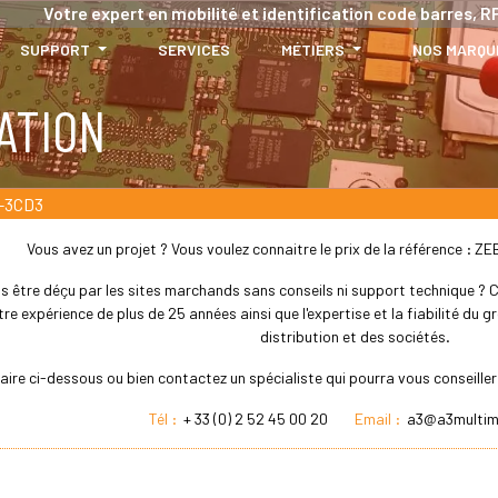
Votre expert en mobilité et identification code barres, RF
SUPPORT
SERVICES
MÉTIERS
NOS MARQU
ATION
-3CD3
Vous avez un projet ? Vous voulez connaitre le prix de la référence 
s être déçu par les sites marchands sans conseils ni support technique ? Che
re expérience de plus de 25 années ainsi que l'expertise et la fiabilité du
distribution et des sociétés.
laire ci-dessous ou bien contactez un spécialiste qui pourra vous conseil
Tél :
+ 33 (0) 2 52 45 00 20
Email :
a3@a3multim