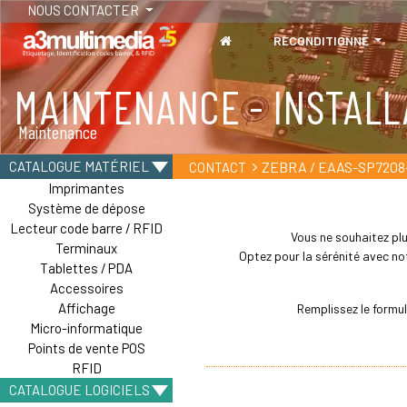
NOUS CONTACTER
RECONDITIONNÉ
MAINTENANCE - INSTALL
TABLETTES
Maintenance
Tablettes durcies - Étanches - Résistantes
ZEBRA / EAAS-SP7208
CATALOGUE MATÉRIEL
CONTACT
Imprimantes
Système de dépose
Lecteur code barre / RFID
Vous ne souhaitez plu
Terminaux
Optez pour la sérénité avec not
Tablettes / PDA
Accessoires
Affichage
Remplissez le formu
Micro-informatique
Points de vente POS
RFID
CATALOGUE LOGICIELS