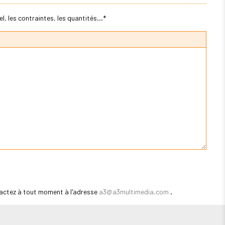
, les contraintes, les quantités...*
actez à tout moment à l'adresse
a3@a3multimedia.com
.