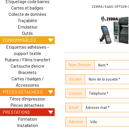
Etiquetage code barres
ZEBRA / EAAS-SP7208-
Cartes et badges
Collecte de données
Traçabilité
Emulateur
Outils
CONSOMMABLES
Etiquettes adhésives -
support textile
Rubans / Films transfert
Nom, Prénom
Cartouche d'encre
Bracelets
Cartes / badges /
Société
Accessoires
PIÈCES DÉTACHÉES
Contact
Têtes d'impression
Pièces détachées
Email
PRESTATIONS
Formation
Adresse
Installation