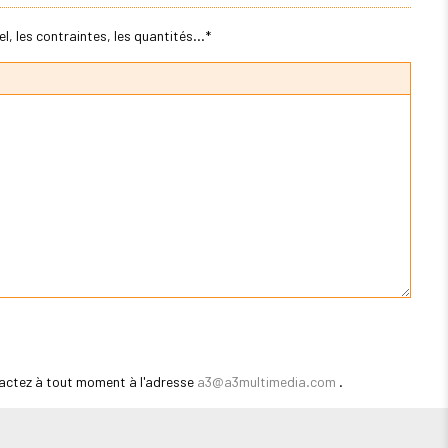
, les contraintes, les quantités...*
actez à tout moment à l'adresse
a3@a3multimedia.com
.