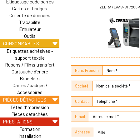
Etiquetage code barres
ZEBRA / EAAS-SP7208-
Cartes et badges
Collecte de données
Traçabilité
Emulateur
Outils
CONSOMMABLES
Etiquettes adhésives -
support textile
Rubans / Films transfert
Nom, Prénom
Cartouche d'encre
Bracelets
Cartes / badges /
Société
Accessoires
PIÈCES DÉTACHÉES
Contact
Têtes d'impression
Pièces détachées
Email
PRESTATIONS
Formation
Adresse
Installation