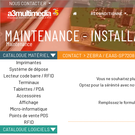
NOUS CONTACTER
RECONDITIONNÉ
MAINTENANCE - INSTALL
TABLETTES
Maintenance
Tablettes durcies - Étanches - Résistantes
ZEBRA / EAAS-SP7208
CATALOGUE MATÉRIEL
CONTACT
Imprimantes
Système de dépose
Lecteur code barre / RFID
Vous ne souhaitez plu
Terminaux
Optez pour la sérénité avec not
Tablettes / PDA
Accessoires
Affichage
Remplissez le formu
Micro-informatique
Points de vente POS
RFID
CATALOGUE LOGICIELS