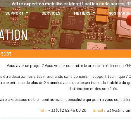
Votre expert en mobilité et identification code barres, RF
SUPPORT
SERVICES
MÉTIERS
NOS MARQU
ATION
-5CD3
Vous avez un projet ? Vous voulez connaitre le prix de la référence 
s être déçu par les sites marchands sans conseils ni support technique ? Che
re expérience de plus de 25 années ainsi que l'expertise et la fiabilité du
distribution et des sociétés.
laire ci-dessous ou bien contactez un spécialiste qui pourra vous conseil
Tél :
+ 33 (0) 2 52 45 00 20
Email :
a3@a3multim