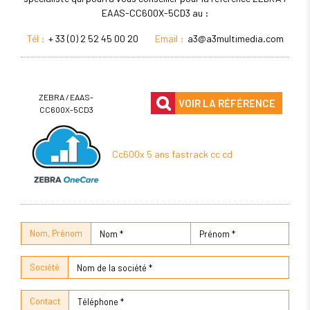
EAAS-CC600X-5CD3 au :
Tél :
+ 33 (0) 2 52 45 00 20
Email :
a3@a3multimedia.com
ZEBRA / EAAS-
VOIR LA RÉFÉRENCE
CC600X-5CD3
Cc600x 5 ans fastrack cc cd
Nom, Prénom
Société
Contact