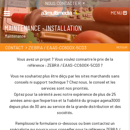
NOUS CONTACTER
MENU
MAINTENANCE - INSTALLATION
Maintenance
ZEBRA / EAAS-CC600X-5CD3
CONTACT
RETOUR
Vous avez un projet ? Vous voulez connaitre le prix de la
référence : ZEBRA / EAAS-CC600X-5CD3 ?
Vous ne souhaitez plus être déçu par les sites marchands sans
conseils ni support technique ? Chez nous, le conseil et les
services sont nos priorités.
Optez pour la sérénité avec notre expérience de plus de 25
années ainsi que l'expertise et la fiabilité du groupe agena3000
depuis plus de 30 ans au service de la grande distribution et des
sociétés.
Remplissez le formulaire ci-dessous ou bien contactez un
spécialiste qui pourra vous conseiller pour la référence ZEBRA /