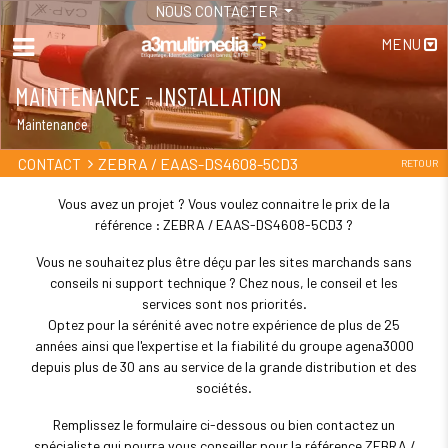
NOUS CONTACTER
MENU
MAINTENANCE - INSTALLATION
Maintenance
ZEBRA / EAAS-DS4608-5CD3
CONTACT
RETOUR
Vous avez un projet ? Vous voulez connaitre le prix de la
référence : ZEBRA / EAAS-DS4608-5CD3 ?
Vous ne souhaitez plus être déçu par les sites marchands sans
conseils ni support technique ? Chez nous, le conseil et les
services sont nos priorités.
Optez pour la sérénité avec notre expérience de plus de 25
années ainsi que l'expertise et la fiabilité du groupe agena3000
depuis plus de 30 ans au service de la grande distribution et des
sociétés.
Remplissez le formulaire ci-dessous ou bien contactez un
spécialiste qui pourra vous conseiller pour la référence ZEBRA /