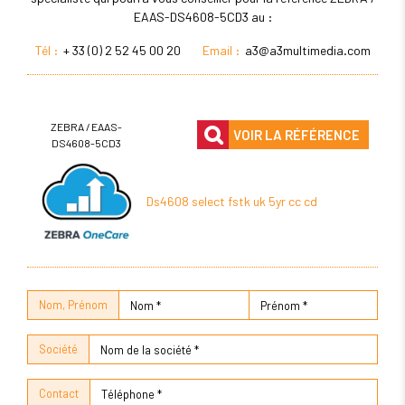
EAAS-DS4608-5CD3 au :
Tél :
+ 33 (0) 2 52 45 00 20
Email :
a3@a3multimedia.com
ZEBRA / EAAS-
VOIR LA RÉFÉRENCE
DS4608-5CD3
Ds4608 select fstk uk 5yr cc cd
Nom, Prénom
Société
Contact