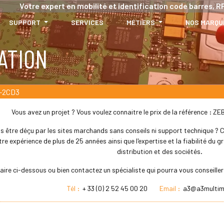
Votre expert en mobilité et identification code barres, RF
SUPPORT
SERVICES
MÉTIERS
NOS MARQU
ATION
-2CD3
Vous avez un projet ? Vous voulez connaitre le prix de la référence 
s être déçu par les sites marchands sans conseils ni support technique ? Che
re expérience de plus de 25 années ainsi que l'expertise et la fiabilité du
distribution et des sociétés.
laire ci-dessous ou bien contactez un spécialiste qui pourra vous conseil
Tél :
+ 33 (0) 2 52 45 00 20
Email :
a3@a3multim