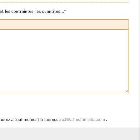
, les contraintes, les quantités...*
actez à tout moment à l'adresse
a3@a3multimedia.com
.