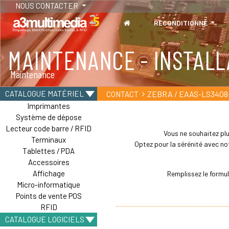
NOUS CONTACTER
RECONDITIONNÉ
MAINTENANCE - INSTALL
TABLETTES
Maintenance
Tablettes durcies - Étanches - Résistantes
ZEBRA / EAAS-LS3408
CATALOGUE MATÉRIEL
CONTACT
Imprimantes
Système de dépose
Lecteur code barre / RFID
Vous ne souhaitez plu
Terminaux
Optez pour la sérénité avec not
Tablettes / PDA
Accessoires
Affichage
Remplissez le formu
Micro-informatique
Points de vente POS
RFID
CATALOGUE LOGICIELS