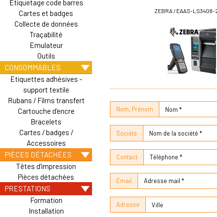
Etiquetage code barres
ZEBRA / EAAS-LS3408-
Cartes et badges
Collecte de données
Traçabilité
Emulateur
Outils
CONSOMMABLES
Etiquettes adhésives -
support textile
Rubans / Films transfert
Nom, Prénom
Cartouche d'encre
Bracelets
Cartes / badges /
Société
Accessoires
PIÈCES DÉTACHÉES
Contact
Têtes d'impression
Pièces détachées
Email
PRESTATIONS
Formation
Adresse
Installation