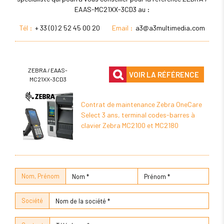
EAAS-MC21XX-3CD3 au :
Tél :
+ 33 (0) 2 52 45 00 20
Email :
a3@a3multimedia.com
ZEBRA / EAAS-
VOIR LA RÉFÉRENCE
MC21XX-3CD3
Contrat de maintenance Zebra OneCare
Select 3 ans, terminal codes-barres à
clavier Zebra MC2100 et MC2180
Nom, Prénom
Société