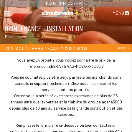
NOUS CONTACTER
MENU
MAINTENANCE - INSTALLATION
Maintenance
ZEBRA / EAAS-MC21XX-3CD3
CONTACT
RETOUR
Vous avez un projet ? Vous voulez connaitre le prix de la
référence : ZEBRA / EAAS-MC21XX-3CD3 ?
Vous ne souhaitez plus être déçu par les sites marchands sans
conseils ni support technique ? Chez nous, le conseil et les
services sont nos priorités.
Optez pour la sérénité avec notre expérience de plus de 25
années ainsi que l'expertise et la fiabilité du groupe agena3000
depuis plus de 30 ans au service de la grande distribution et des
sociétés.
Remplissez le formulaire ci-dessous ou bien contactez un
spécialiste qui pourra vous conseiller pour la référence ZEBRA /