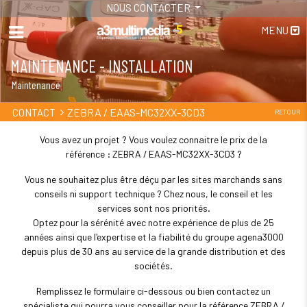
NOUS CONTACTER
MENU
MAINTENANCE - INSTALLATION
Maintenance
ZEBRA / EAAS-MC32XX-3CD3
CONTACT
RETOUR
Vous avez un projet ? Vous voulez connaitre le prix de la
référence : ZEBRA / EAAS-MC32XX-3CD3 ?
Vous ne souhaitez plus être déçu par les sites marchands sans
conseils ni support technique ? Chez nous, le conseil et les
services sont nos priorités.
Optez pour la sérénité avec notre expérience de plus de 25
années ainsi que l'expertise et la fiabilité du groupe agena3000
depuis plus de 30 ans au service de la grande distribution et des
sociétés.
Remplissez le formulaire ci-dessous ou bien contactez un
spécialiste qui pourra vous conseiller pour la référence ZEBRA /