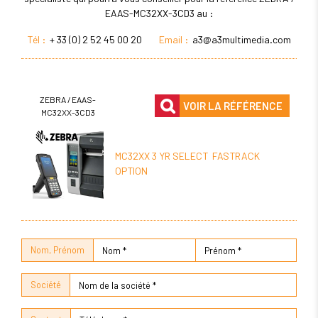
EAAS-MC32XX-3CD3 au :
Tél :
+ 33 (0) 2 52 45 00 20
Email :
a3@a3multimedia.com
ZEBRA / EAAS-
VOIR LA RÉFÉRENCE
MC32XX-3CD3
MC32XX 3 YR SELECT FASTRACK
OPTION
Nom, Prénom
Société