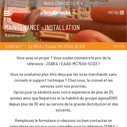
NOUS CONTACTER
MENU
MAINTENANCE - INSTALLATION
Maintenance
ZEBRA / EAAS-MC75XX-5CD3
CONTACT
RETOUR
Vous avez un projet ? Vous voulez connaitre le prix de la
référence : ZEBRA / EAAS-MC75XX-5CD3 ?
Vous ne souhaitez plus être déçu par les sites marchands sans
conseils ni support technique ? Chez nous, le conseil et les
services sont nos priorités.
Optez pour la sérénité avec notre expérience de plus de 25
années ainsi que l'expertise et la fiabilité du groupe agena3000
depuis plus de 30 ans au service de la grande distribution et des
sociétés.
Remplissez le formulaire ci-dessous ou bien contactez un
spécialiste qui pourra vous conseiller pour la référence ZEBRA /