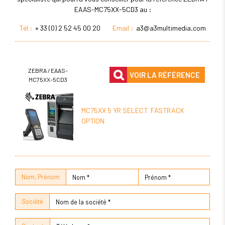
EAAS-MC75XX-5CD3 au :
Tél :
+ 33 (0) 2 52 45 00 20
Email :
a3@a3multimedia.com
ZEBRA / EAAS-
VOIR LA RÉFÉRENCE
MC75XX-5CD3
MC75XX 5 YR SELECT FASTRACK
OPTION
Nom, Prénom
Société