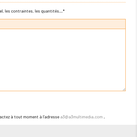
, les contraintes, les quantités...*
actez à tout moment à l'adresse
a3@a3multimedia.com
.