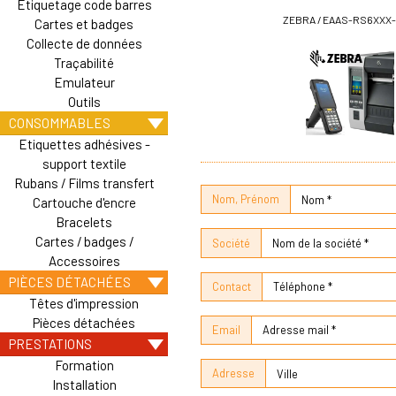
Etiquetage code barres
ZEBRA / EAAS-RS6XXX-
Cartes et badges
Collecte de données
Traçabilité
Emulateur
Outils
CONSOMMABLES
Etiquettes adhésives -
support textile
Rubans / Films transfert
Nom, Prénom
Cartouche d'encre
Bracelets
Cartes / badges /
Société
Accessoires
PIÈCES DÉTACHÉES
Contact
Têtes d'impression
Pièces détachées
Email
PRESTATIONS
Formation
Adresse
Installation