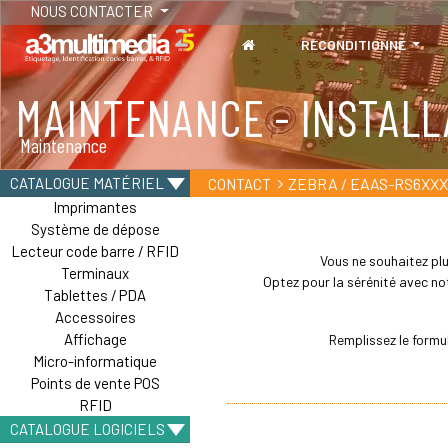
NOUS CONTACTER
RECONDITIONNÉ
MAINTENANCE - INSTALL
Maintenance
ZEBRA / EAAS-RS6XXX
CATALOGUE MATÉRIEL
CONTACT
Imprimantes
Système de dépose
Lecteur code barre / RFID
Vous ne souhaitez plu
Terminaux
Optez pour la sérénité avec not
Tablettes / PDA
Accessoires
Affichage
Remplissez le formu
Micro-informatique
Points de vente POS
RFID
CATALOGUE LOGICIELS