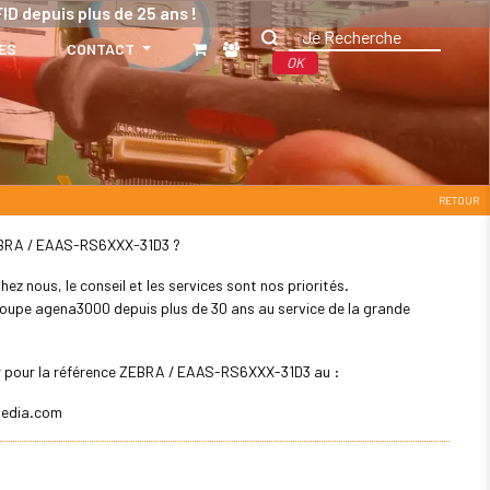
ID depuis plus de 25 ans !
ES
CONTACT
OK
RETOUR
 ZEBRA / EAAS-RS6XXX-31D3 ?
z nous, le conseil et les services sont nos priorités.
 groupe agena3000 depuis plus de 30 ans au service de la grande
ler pour la référence ZEBRA / EAAS-RS6XXX-31D3 au :
edia.com