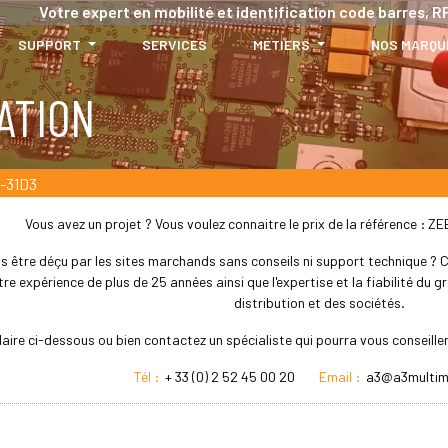
Votre expert en mobilité et identification code barres, RF
SUPPORT
SERVICES
MÉTIERS
NOS MARQU
ATION
-31D3
Vous avez un projet ? Vous voulez connaitre le prix de la référence :
s être déçu par les sites marchands sans conseils ni support technique ? Che
re expérience de plus de 25 années ainsi que l'expertise et la fiabilité du
distribution et des sociétés.
laire ci-dessous ou bien contactez un spécialiste qui pourra vous conseil
Tél :
+ 33 (0) 2 52 45 00 20
Email :
a3@a3multim