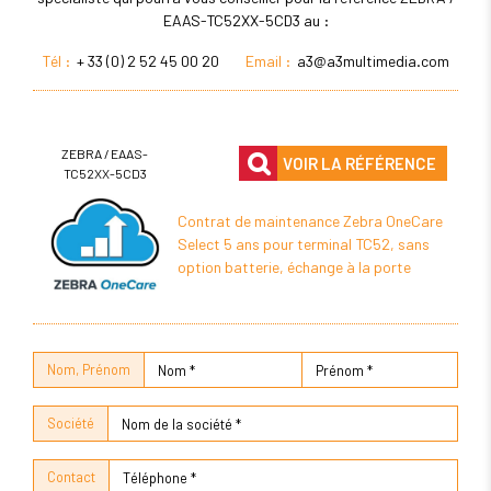
EAAS-TC52XX-5CD3 au :
Tél :
+ 33 (0) 2 52 45 00 20
Email :
a3@a3multimedia.com
ZEBRA / EAAS-
VOIR LA RÉFÉRENCE
TC52XX-5CD3
Contrat de maintenance Zebra OneCare
Select 5 ans pour terminal TC52, sans
option batterie, échange à la porte
Nom, Prénom
Société
Contact