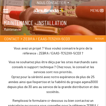
NOUS CONTACTER
MENU
MAINTENANCE - INSTALLATION
Maintenance
ZEBRA / EAAS-TC52XX-5CD3
CONTACT
RETOUR
Vous avez un projet ? Vous voulez connaitre le prix de la
référence : ZEBRA / EAAS-TC52XX-5CD3 ?
Vous ne souhaitez plus être déçu par les sites marchands sans
conseils ni support technique ? Chez nous, le conseil et les
services sont nos priorités.
Optez pour la sérénité avec notre expérience de plus de 25
années ainsi que l'expertise et la fiabilité du groupe agena3000
depuis plus de 30 ans au service de la grande distribution et des
sociétés.
Remplissez le formulaire ci-dessous ou bien contactez un
spécialiste qui pourra vous conseiller pour la référence ZEBRA /