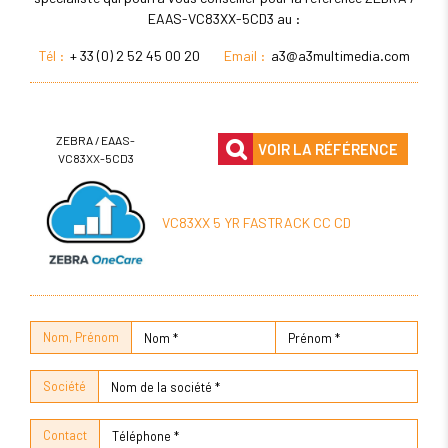
EAAS-VC83XX-5CD3 au :
Tél :
+ 33 (0) 2 52 45 00 20
Email :
a3@a3multimedia.com
ZEBRA / EAAS-
VOIR LA RÉFÉRENCE
VC83XX-5CD3
VC83XX 5 YR FASTRACK CC CD
Nom, Prénom
Société
Contact