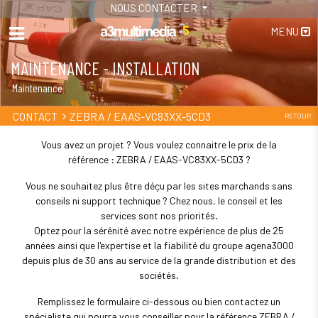
NOUS CONTACTER
MENU
MAINTENANCE - INSTALLATION
Maintenance
ZEBRA / EAAS-VC83XX-5CD3
CONTACT
RETOUR
Vous avez un projet ? Vous voulez connaitre le prix de la
référence : ZEBRA / EAAS-VC83XX-5CD3 ?
Vous ne souhaitez plus être déçu par les sites marchands sans
conseils ni support technique ? Chez nous, le conseil et les
services sont nos priorités.
Optez pour la sérénité avec notre expérience de plus de 25
années ainsi que l'expertise et la fiabilité du groupe agena3000
depuis plus de 30 ans au service de la grande distribution et des
sociétés.
Remplissez le formulaire ci-dessous ou bien contactez un
spécialiste qui pourra vous conseiller pour la référence ZEBRA /