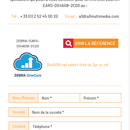
EARS-DS4608-2CD3 au :
Tél :
+ 33 (0) 2 52 45 00 20
Email :
a3@a3multimedia.com
ZEBRA / EARS-
VOIR LA RÉFÉRENCE
DS4608-2CD3
Ds4608 rwl select fstk uk 2yr cc cd
Nom, Prénom
Société
Contact