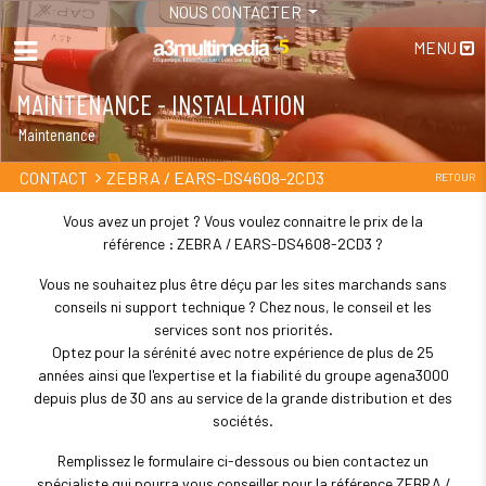
NOUS CONTACTER
MENU
MAINTENANCE - INSTALLATION
Maintenance
ZEBRA / EARS-DS4608-2CD3
CONTACT
RETOUR
Vous avez un projet ? Vous voulez connaitre le prix de la
référence : ZEBRA / EARS-DS4608-2CD3 ?
Vous ne souhaitez plus être déçu par les sites marchands sans
conseils ni support technique ? Chez nous, le conseil et les
services sont nos priorités.
Optez pour la sérénité avec notre expérience de plus de 25
années ainsi que l'expertise et la fiabilité du groupe agena3000
depuis plus de 30 ans au service de la grande distribution et des
sociétés.
Remplissez le formulaire ci-dessous ou bien contactez un
spécialiste qui pourra vous conseiller pour la référence ZEBRA /