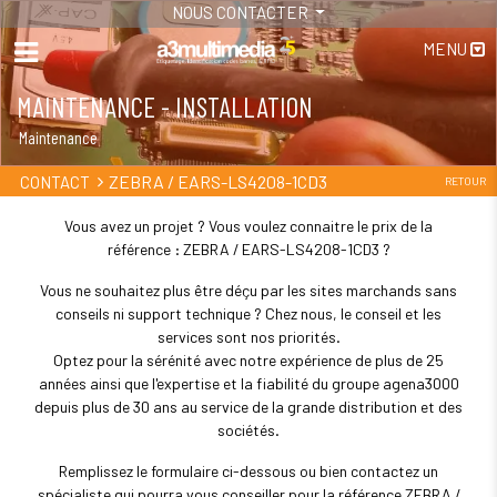
NOUS CONTACTER
MENU
MAINTENANCE - INSTALLATION
Maintenance
ZEBRA / EARS-LS4208-1CD3
CONTACT
RETOUR
Vous avez un projet ? Vous voulez connaitre le prix de la
référence : ZEBRA / EARS-LS4208-1CD3 ?
Vous ne souhaitez plus être déçu par les sites marchands sans
conseils ni support technique ? Chez nous, le conseil et les
services sont nos priorités.
Optez pour la sérénité avec notre expérience de plus de 25
années ainsi que l'expertise et la fiabilité du groupe agena3000
depuis plus de 30 ans au service de la grande distribution et des
sociétés.
Remplissez le formulaire ci-dessous ou bien contactez un
spécialiste qui pourra vous conseiller pour la référence ZEBRA /