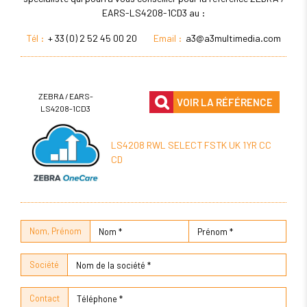
EARS-LS4208-1CD3 au :
Tél :
+ 33 (0) 2 52 45 00 20
Email :
a3@a3multimedia.com
ZEBRA / EARS-
VOIR LA RÉFÉRENCE
LS4208-1CD3
LS4208 RWL SELECT FSTK UK 1YR CC
CD
Nom, Prénom
Société
Contact