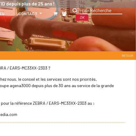
ID depuis plus de 25 ans !
ES
CONTACT
OK
RETOUR
: ZEBRA / EARS-MC33XX-23D3 ?
z nous, le conseil et les services sont nos priorités.
 groupe agena3000 depuis plus de 30 ans au service de la grande
ler pour la référence ZEBRA / EARS-MC33XX-23D3 au :
edia.com