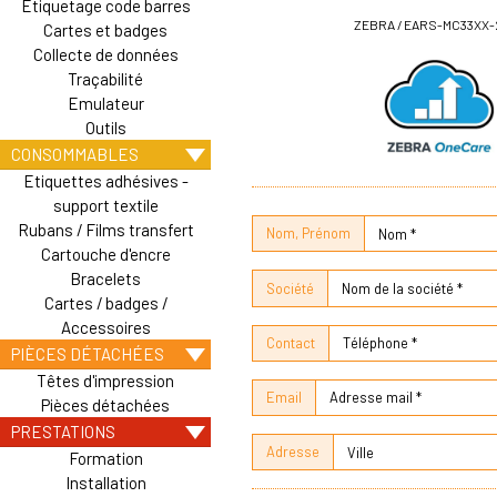
Etiquetage code barres
ZEBRA / EARS-MC33XX-
Cartes et badges
Collecte de données
Traçabilité
Emulateur
Outils
CONSOMMABLES
Etiquettes adhésives -
support textile
Rubans / Films transfert
Nom, Prénom
Cartouche d'encre
Bracelets
Société
Cartes / badges /
Accessoires
Contact
PIÈCES DÉTACHÉES
Têtes d'impression
Email
Pièces détachées
PRESTATIONS
Adresse
Formation
Installation