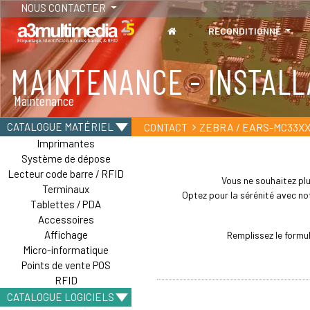
NOUS CONTACTER
RECONDITIONNÉ
MAINTENANCE - INSTALL
Maintenance
ZEBRA / EARS-MC33XX
CATALOGUE MATÉRIEL
CONTACT
Imprimantes
Système de dépose
Lecteur code barre / RFID
Vous ne souhaitez plu
Terminaux
Optez pour la sérénité avec not
Tablettes / PDA
Accessoires
Affichage
Remplissez le formu
Micro-informatique
Points de vente POS
RFID
CATALOGUE LOGICIELS