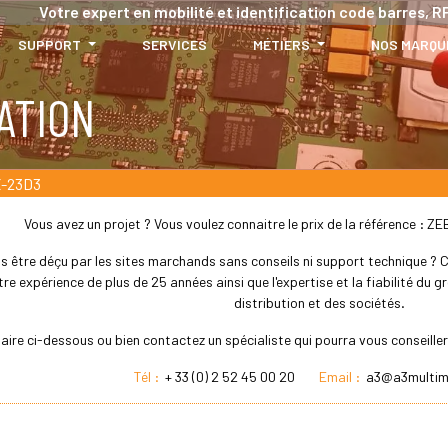
Votre expert en mobilité et identification code barres, RF
SUPPORT
SERVICES
MÉTIERS
NOS MARQU
ATION
-23D3
Vous avez un projet ? Vous voulez connaitre le prix de la référence 
s être déçu par les sites marchands sans conseils ni support technique ? Che
re expérience de plus de 25 années ainsi que l'expertise et la fiabilité du
distribution et des sociétés.
laire ci-dessous ou bien contactez un spécialiste qui pourra vous conseil
Tél :
+ 33 (0) 2 52 45 00 20
Email :
a3@a3multim