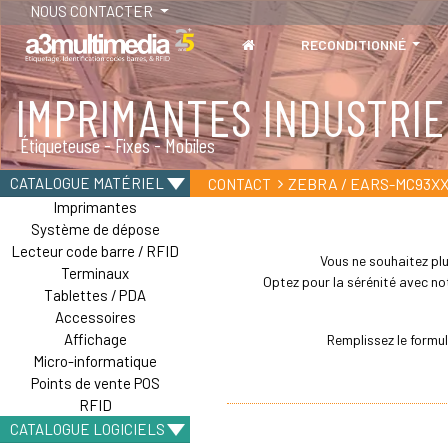
NOUS CONTACTER
RECONDITIONNÉ
IMPRIMANTES INDUSTRIE
Étiqueteuse - Fixes - Mobiles
ZEBRA / EARS-MC93XX
CATALOGUE MATÉRIEL
CONTACT
Imprimantes
Système de dépose
Lecteur code barre / RFID
Vous ne souhaitez plu
Terminaux
Optez pour la sérénité avec not
Tablettes / PDA
Accessoires
Affichage
Remplissez le formu
Micro-informatique
Points de vente POS
RFID
CATALOGUE LOGICIELS