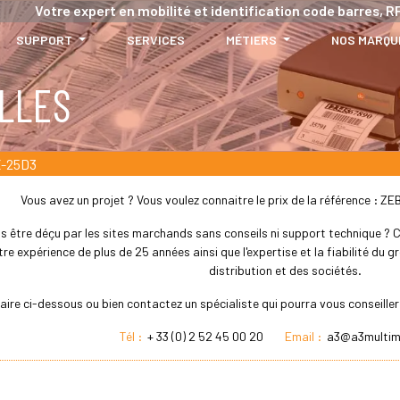
Votre expert en mobilité et identification code barres, RF
SUPPORT
SERVICES
MÉTIERS
NOS MARQU
LLES
-25D3
Vous avez un projet ? Vous voulez connaitre le prix de la référence 
s être déçu par les sites marchands sans conseils ni support technique ? Che
re expérience de plus de 25 années ainsi que l'expertise et la fiabilité du
distribution et des sociétés.
laire ci-dessous ou bien contactez un spécialiste qui pourra vous conseil
Tél :
+ 33 (0) 2 52 45 00 20
Email :
a3@a3multim