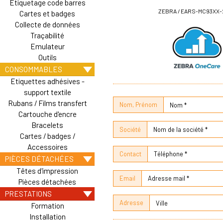
Etiquetage code barres
ZEBRA / EARS-MC93XX-
Cartes et badges
Collecte de données
Traçabilité
Emulateur
Outils
CONSOMMABLES
Etiquettes adhésives -
support textile
Rubans / Films transfert
Nom, Prénom
Cartouche d'encre
Bracelets
Société
Cartes / badges /
Accessoires
Contact
PIÈCES DÉTACHÉES
Têtes d'impression
Email
Pièces détachées
PRESTATIONS
Adresse
Formation
Installation