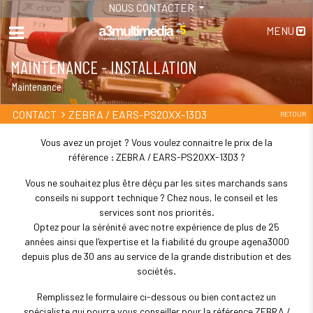
NOUS CONTACTER
MENU
MAINTENANCE - INSTALLATION
Maintenance
ZEBRA / EARS-PS20XX-13D3
CONTACT
RETOUR
Vous avez un projet ? Vous voulez connaitre le prix de la
référence : ZEBRA / EARS-PS20XX-13D3 ?
Vous ne souhaitez plus être déçu par les sites marchands sans
conseils ni support technique ? Chez nous, le conseil et les
services sont nos priorités.
Optez pour la sérénité avec notre expérience de plus de 25
années ainsi que l'expertise et la fiabilité du groupe agena3000
depuis plus de 30 ans au service de la grande distribution et des
sociétés.
Remplissez le formulaire ci-dessous ou bien contactez un
spécialiste qui pourra vous conseiller pour la référence ZEBRA /