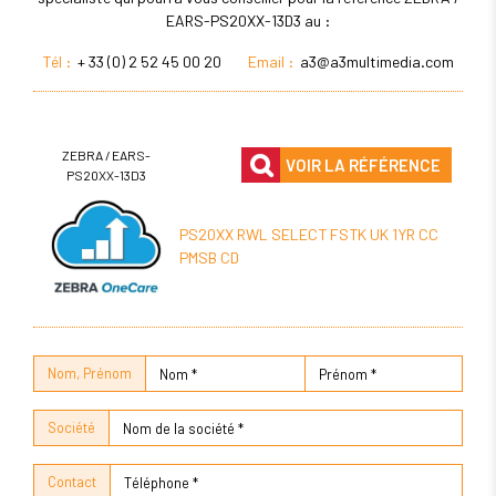
EARS-PS20XX-13D3 au :
Tél :
+ 33 (0) 2 52 45 00 20
Email :
a3@a3multimedia.com
ZEBRA / EARS-
VOIR LA RÉFÉRENCE
PS20XX-13D3
PS20XX RWL SELECT FSTK UK 1YR CC
PMSB CD
Nom, Prénom
Société
Contact