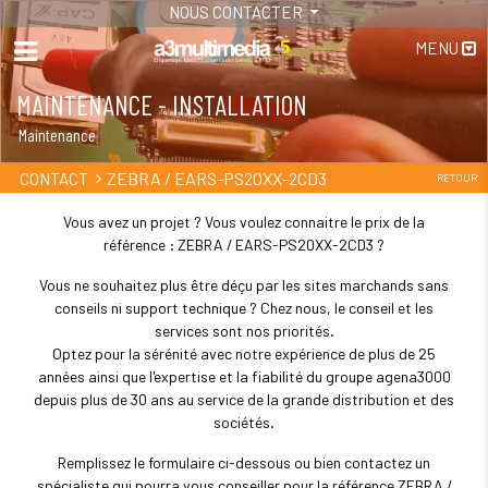
NOUS CONTACTER
MENU
MAINTENANCE - INSTALLATION
Maintenance
ZEBRA / EARS-PS20XX-2CD3
CONTACT
RETOUR
Vous avez un projet ? Vous voulez connaitre le prix de la
référence : ZEBRA / EARS-PS20XX-2CD3 ?
Vous ne souhaitez plus être déçu par les sites marchands sans
conseils ni support technique ? Chez nous, le conseil et les
services sont nos priorités.
Optez pour la sérénité avec notre expérience de plus de 25
années ainsi que l'expertise et la fiabilité du groupe agena3000
depuis plus de 30 ans au service de la grande distribution et des
sociétés.
Remplissez le formulaire ci-dessous ou bien contactez un
spécialiste qui pourra vous conseiller pour la référence ZEBRA /