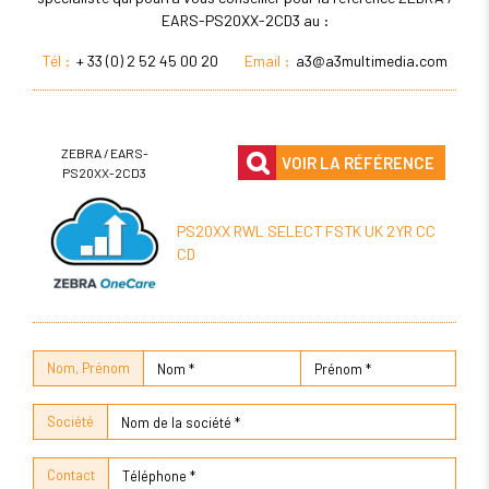
EARS-PS20XX-2CD3 au :
Tél :
+ 33 (0) 2 52 45 00 20
Email :
a3@a3multimedia.com
ZEBRA / EARS-
VOIR LA RÉFÉRENCE
PS20XX-2CD3
PS20XX RWL SELECT FSTK UK 2YR CC
CD
Nom, Prénom
Société
Contact