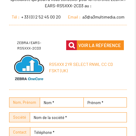
EARS-RS5XXX-2CD3 au :
Tél :
+ 33 (0) 2 52 45 00 20
Email :
a3@a3multimedia.com
ZEBRA / EARS-
VOIR LA RÉFÉRENCE
RS5XXX-2CD3
RS5XXX 2YR SELECT RNWL CC CD
FSKT (UK)
Nom, Prénom
Société
Contact