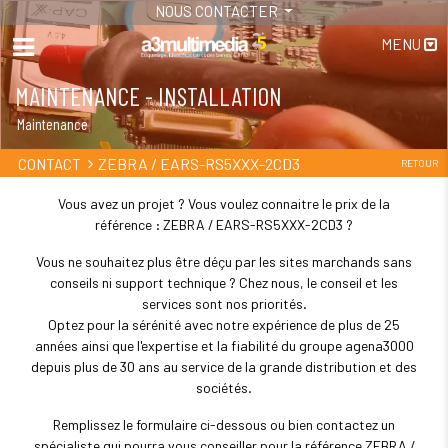
NOUS CONTACTER
MENU
MAINTENANCE - INSTALLATION
Maintenance
ZEBRA / EARS-RS5XXX-2CD3
CONTACT
RETOUR
Vous avez un projet ? Vous voulez connaitre le prix de la
référence : ZEBRA / EARS-RS5XXX-2CD3 ?
Vous ne souhaitez plus être déçu par les sites marchands sans
conseils ni support technique ? Chez nous, le conseil et les
services sont nos priorités.
Optez pour la sérénité avec notre expérience de plus de 25
années ainsi que l'expertise et la fiabilité du groupe agena3000
depuis plus de 30 ans au service de la grande distribution et des
sociétés.
Remplissez le formulaire ci-dessous ou bien contactez un
spécialiste qui pourra vous conseiller pour la référence ZEBRA /