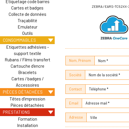
Etiquetage code barres
ZEBRA / EARS-TC52XX-
Cartes et badges
Collecte de données
Traçabilité
Emulateur
Outils
CONSOMMABLES
Etiquettes adhésives -
support textile
Rubans / Films transfert
Nom, Prénom
Cartouche d'encre
Bracelets
Société
Cartes / badges /
Accessoires
Contact
PIÈCES DÉTACHÉES
Têtes d'impression
Email
Pièces détachées
PRESTATIONS
Adresse
Formation
Installation