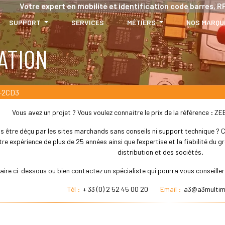
Votre expert en mobilité et identification code barres, RF
SUPPORT
SERVICES
MÉTIERS
NOS MARQU
ATION
-2CD3
Vous avez un projet ? Vous voulez connaitre le prix de la référence 
s être déçu par les sites marchands sans conseils ni support technique ? Che
re expérience de plus de 25 années ainsi que l'expertise et la fiabilité du
distribution et des sociétés.
laire ci-dessous ou bien contactez un spécialiste qui pourra vous conseil
Tél :
+ 33 (0) 2 52 45 00 20
Email :
a3@a3multim