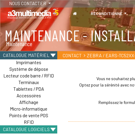
NOUS CONTACTER
RECONDITIONNÉ
MAINTENANCE - INSTALL
Maintenance
ZEBRA / EARS-TC52XX
CATALOGUE MATÉRIEL
CONTACT
Imprimantes
Système de dépose
Lecteur code barre / RFID
Vous ne souhaitez plu
Terminaux
Optez pour la sérénité avec not
Tablettes / PDA
Accessoires
Affichage
Remplissez le formu
Micro-informatique
Points de vente POS
RFID
CATALOGUE LOGICIELS