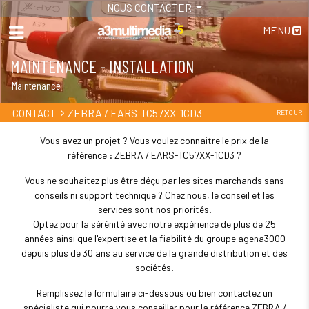
NOUS CONTACTER
MENU
MAINTENANCE - INSTALLATION
Maintenance
ZEBRA / EARS-TC57XX-1CD3
CONTACT
RETOUR
Vous avez un projet ? Vous voulez connaitre le prix de la
référence : ZEBRA / EARS-TC57XX-1CD3 ?
Vous ne souhaitez plus être déçu par les sites marchands sans
conseils ni support technique ? Chez nous, le conseil et les
services sont nos priorités.
Optez pour la sérénité avec notre expérience de plus de 25
années ainsi que l'expertise et la fiabilité du groupe agena3000
depuis plus de 30 ans au service de la grande distribution et des
sociétés.
Remplissez le formulaire ci-dessous ou bien contactez un
spécialiste qui pourra vous conseiller pour la référence ZEBRA /