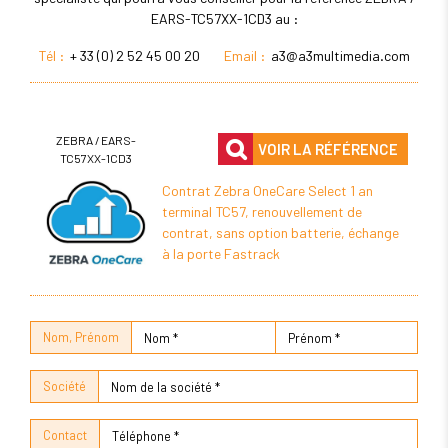
EARS-TC57XX-1CD3 au :
Tél :
+ 33 (0) 2 52 45 00 20
Email :
a3@a3multimedia.com
ZEBRA / EARS-
VOIR LA RÉFÉRENCE
TC57XX-1CD3
Contrat Zebra OneCare Select 1 an
terminal TC57, renouvellement de
contrat, sans option batterie, échange
à la porte Fastrack
Nom, Prénom
Société
Contact