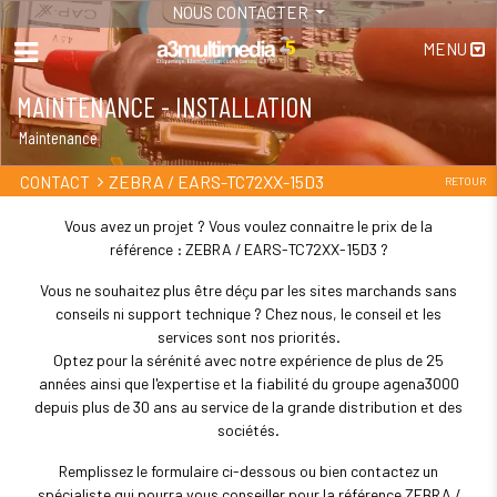
NOUS CONTACTER
MENU
MAINTENANCE - INSTALLATION
Maintenance
ZEBRA / EARS-TC72XX-15D3
CONTACT
RETOUR
Vous avez un projet ? Vous voulez connaitre le prix de la
référence : ZEBRA / EARS-TC72XX-15D3 ?
Vous ne souhaitez plus être déçu par les sites marchands sans
conseils ni support technique ? Chez nous, le conseil et les
services sont nos priorités.
Optez pour la sérénité avec notre expérience de plus de 25
années ainsi que l'expertise et la fiabilité du groupe agena3000
depuis plus de 30 ans au service de la grande distribution et des
sociétés.
Remplissez le formulaire ci-dessous ou bien contactez un
spécialiste qui pourra vous conseiller pour la référence ZEBRA /