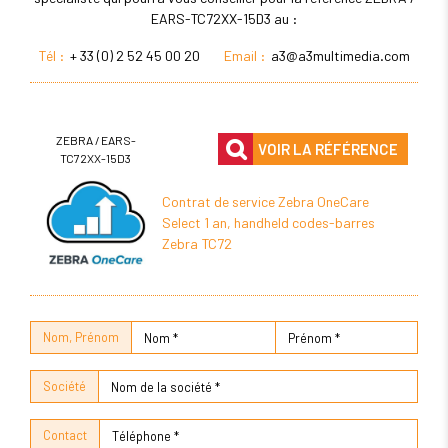
EARS-TC72XX-15D3 au :
Tél :
+ 33 (0) 2 52 45 00 20
Email :
a3@a3multimedia.com
ZEBRA / EARS-
VOIR LA RÉFÉRENCE
TC72XX-15D3
Contrat de service Zebra OneCare
Select 1 an, handheld codes-barres
Zebra TC72
Nom, Prénom
Société
Contact