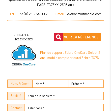
EARS-TC75XX-23D3 au :
Tél :
+ 33 (0) 2 52 45 00 20
Email :
a3@a3multimedia.com
ZEBRA / EARS-
VOIR LA RÉFÉRENCE
TC75XX-23D3
Plan de support Zebra OneCare Select 2
ans, mobile computer durci Zebra TC75
Nom, Prénom
Société
Contact