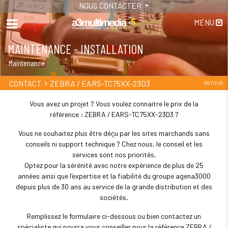
NOUS CONTACTER
MENU
MAINTENANCE - INSTALLATION
Maintenance
ZEBRA / EARS-TC75XX-23D3
CONTACT
RETOUR
Vous avez un projet ? Vous voulez connaitre le prix de la
référence : ZEBRA / EARS-TC75XX-23D3 ?
Vous ne souhaitez plus être déçu par les sites marchands sans
conseils ni support technique ? Chez nous, le conseil et les
services sont nos priorités.
Optez pour la sérénité avec notre expérience de plus de 25
années ainsi que l'expertise et la fiabilité du groupe agena3000
depuis plus de 30 ans au service de la grande distribution et des
sociétés.
Remplissez le formulaire ci-dessous ou bien contactez un
spécialiste qui pourra vous conseiller pour la référence ZEBRA /