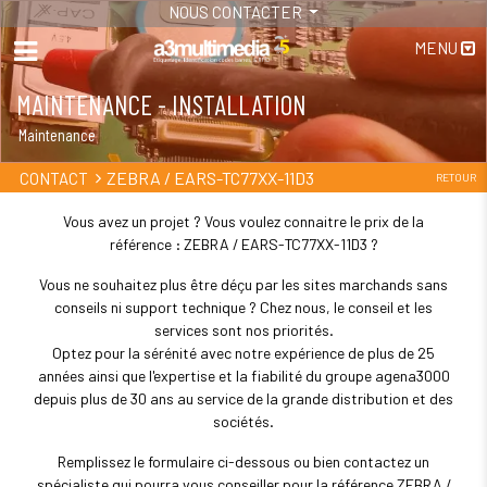
NOUS CONTACTER
MENU
MAINTENANCE - INSTALLATION
Maintenance
ZEBRA / EARS-TC77XX-11D3
CONTACT
RETOUR
Vous avez un projet ? Vous voulez connaitre le prix de la
référence : ZEBRA / EARS-TC77XX-11D3 ?
Vous ne souhaitez plus être déçu par les sites marchands sans
conseils ni support technique ? Chez nous, le conseil et les
services sont nos priorités.
Optez pour la sérénité avec notre expérience de plus de 25
années ainsi que l'expertise et la fiabilité du groupe agena3000
depuis plus de 30 ans au service de la grande distribution et des
sociétés.
Remplissez le formulaire ci-dessous ou bien contactez un
spécialiste qui pourra vous conseiller pour la référence ZEBRA /