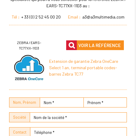
EARS-TC77XX-11D3 au :
Tél :
+ 33 (0) 2 52 45 00 20
Email :
a3@a3multimedia.com
ZEBRA / EARS-
VOIR LA RÉFÉRENCE
TC77XX-11D3
Extension de garantie Zebra OneCare
Select 1 an, terminal portable codes-
barres Zebra TC77
Nom, Prénom
Société
Contact