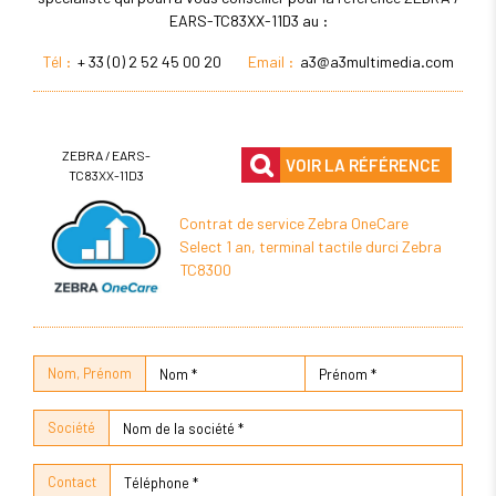
EARS-TC83XX-11D3 au :
Tél :
+ 33 (0) 2 52 45 00 20
Email :
a3@a3multimedia.com
ZEBRA / EARS-
VOIR LA RÉFÉRENCE
TC83XX-11D3
Contrat de service Zebra OneCare
Select 1 an, terminal tactile durci Zebra
TC8300
Nom, Prénom
Société
Contact