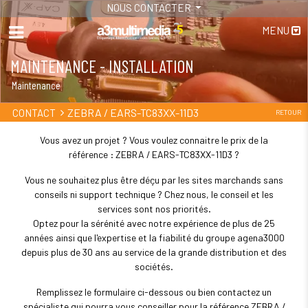
NOUS CONTACTER
MENU
MAINTENANCE - INSTALLATION
Maintenance
ZEBRA / EARS-TC83XX-11D3
CONTACT
RETOUR
Vous avez un projet ? Vous voulez connaitre le prix de la
référence : ZEBRA / EARS-TC83XX-11D3 ?
Vous ne souhaitez plus être déçu par les sites marchands sans
conseils ni support technique ? Chez nous, le conseil et les
services sont nos priorités.
Optez pour la sérénité avec notre expérience de plus de 25
années ainsi que l'expertise et la fiabilité du groupe agena3000
depuis plus de 30 ans au service de la grande distribution et des
sociétés.
Remplissez le formulaire ci-dessous ou bien contactez un
spécialiste qui pourra vous conseiller pour la référence ZEBRA /