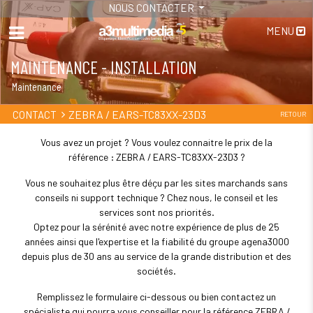
NOUS CONTACTER
MENU
MAINTENANCE - INSTALLATION
Maintenance
ZEBRA / EARS-TC83XX-23D3
CONTACT
RETOUR
Vous avez un projet ? Vous voulez connaitre le prix de la
référence : ZEBRA / EARS-TC83XX-23D3 ?
Vous ne souhaitez plus être déçu par les sites marchands sans
conseils ni support technique ? Chez nous, le conseil et les
services sont nos priorités.
Optez pour la sérénité avec notre expérience de plus de 25
années ainsi que l'expertise et la fiabilité du groupe agena3000
depuis plus de 30 ans au service de la grande distribution et des
sociétés.
Remplissez le formulaire ci-dessous ou bien contactez un
spécialiste qui pourra vous conseiller pour la référence ZEBRA /