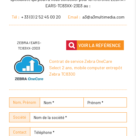
EARS-TC83XX-23D3 au :
Tél :
+ 33 (0) 2 52 45 00 20
Email :
a3@a3multimedia.com
ZEBRA / EARS-
VOIR LA RÉFÉRENCE
TC83XX-23D3
Contrat de service Zebra OneCare
Select 2 ans, mobile computer entrepôt
Zebra TC8300
Nom, Prénom
Société
Contact