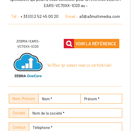
EARS-VC70XX-1CD3 au :
Tél :
+ 33 (0) 2 52 45 00 20
Email :
a3@a3multimedia.com
ZEBRA / EARS-
VOIR LA RÉFÉRENCE
VC70XX-1CD3
Vc70xx 1yr select rnwl cc cd fstk (uk)
Nom, Prénom
Société
Contact