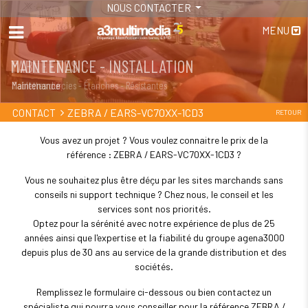
NOUS CONTACTER
MENU
MAINTENANCE - INSTALLATION
TABLETTES
Maintenance
Tablettes durcies - Étanches - Résistantes
ZEBRA / EARS-VC70XX-1CD3
CONTACT
RETOUR
Vous avez un projet ? Vous voulez connaitre le prix de la
référence : ZEBRA / EARS-VC70XX-1CD3 ?
Vous ne souhaitez plus être déçu par les sites marchands sans
conseils ni support technique ? Chez nous, le conseil et les
services sont nos priorités.
Optez pour la sérénité avec notre expérience de plus de 25
années ainsi que l'expertise et la fiabilité du groupe agena3000
depuis plus de 30 ans au service de la grande distribution et des
sociétés.
Remplissez le formulaire ci-dessous ou bien contactez un
spécialiste qui pourra vous conseiller pour la référence ZEBRA /