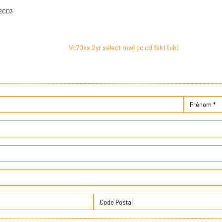
2CD3
Vc70xx 2yr select rnwl cc cd fskt (uk)