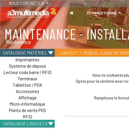
NOUS CONTACTER
RECONDITIONNÉ
MAINTENANCE - INSTALL
TABLETTES
Maintenance
Tablettes durcies - Étanches - Résistantes
ZEBRA / EARS-VC70XX
CATALOGUE MATÉRIEL
CONTACT
Imprimantes
Système de dépose
Lecteur code barre / RFID
Vous ne souhaitez plu
Terminaux
Optez pour la sérénité avec not
Tablettes / PDA
Accessoires
Affichage
Remplissez le formu
Micro-informatique
Points de vente POS
RFID
CATALOGUE LOGICIELS