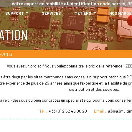
Votre expert en mobilité et identification code barres, RF
SUPPORT
SERVICES
MÉTIERS
NOS MARQU
ATION
-2CD3
Vous avez un projet ? Vous voulez connaitre le prix de la référence 
s être déçu par les sites marchands sans conseils ni support technique ? Che
re expérience de plus de 25 années ainsi que l'expertise et la fiabilité du
distribution et des sociétés.
laire ci-dessous ou bien contactez un spécialiste qui pourra vous conseil
Tél :
+ 33 (0) 2 52 45 00 20
Email :
a3@a3multim