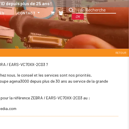
ID depuis plus de 25 ans !
ES
CONTACT
OK
RETOUR
: ZEBRA / EARS-VC70XX-2CD3 ?
z nous, le conseil et les services sont nos priorités.
 groupe agena3000 depuis plus de 30 ans au service de la grande
ler pour la référence ZEBRA / EARS-VC70XX-2CD3 au :
edia.com