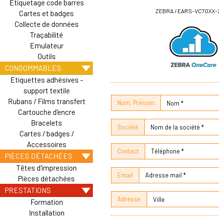
Etiquetage code barres
ZEBRA / EARS-VC70XX-
Cartes et badges
Collecte de données
Traçabilité
Emulateur
Outils
CONSOMMABLES
Etiquettes adhésives -
support textile
Rubans / Films transfert
Nom, Prénom
Cartouche d'encre
Bracelets
Société
Cartes / badges /
Accessoires
Contact
PIÈCES DÉTACHÉES
Têtes d'impression
Email
Pièces détachées
PRESTATIONS
Adresse
Formation
Installation