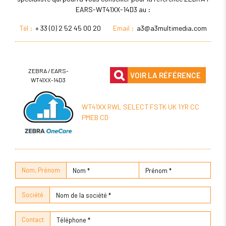
EARS-WT41XX-14D3 au :
Tél :
+ 33 (0) 2 52 45 00 20
Email :
a3@a3multimedia.com
ZEBRA / EARS-
VOIR LA RÉFÉRENCE
WT41XX-14D3
WT41XX RWL SELECT FSTK UK 1YR CC
PMEB CD
Nom, Prénom
Société
Contact