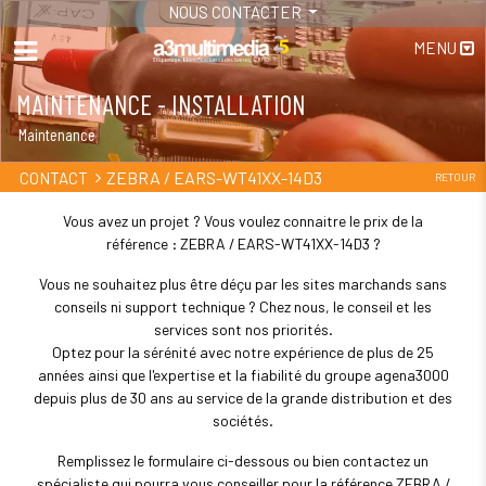
NOUS CONTACTER
MENU
MAINTENANCE - INSTALLATION
Maintenance
ZEBRA / EARS-WT41XX-14D3
CONTACT
RETOUR
Vous avez un projet ? Vous voulez connaitre le prix de la
référence : ZEBRA / EARS-WT41XX-14D3 ?
Vous ne souhaitez plus être déçu par les sites marchands sans
conseils ni support technique ? Chez nous, le conseil et les
services sont nos priorités.
Optez pour la sérénité avec notre expérience de plus de 25
années ainsi que l'expertise et la fiabilité du groupe agena3000
depuis plus de 30 ans au service de la grande distribution et des
sociétés.
Remplissez le formulaire ci-dessous ou bien contactez un
spécialiste qui pourra vous conseiller pour la référence ZEBRA /