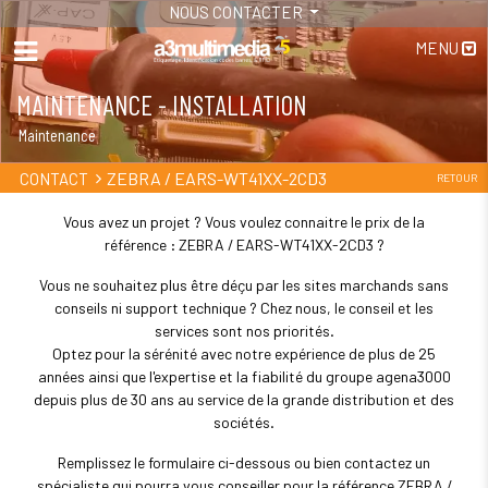
NOUS CONTACTER
MENU
MAINTENANCE - INSTALLATION
Maintenance
ZEBRA / EARS-WT41XX-2CD3
CONTACT
RETOUR
Vous avez un projet ? Vous voulez connaitre le prix de la
référence : ZEBRA / EARS-WT41XX-2CD3 ?
Vous ne souhaitez plus être déçu par les sites marchands sans
conseils ni support technique ? Chez nous, le conseil et les
services sont nos priorités.
Optez pour la sérénité avec notre expérience de plus de 25
années ainsi que l'expertise et la fiabilité du groupe agena3000
depuis plus de 30 ans au service de la grande distribution et des
sociétés.
Remplissez le formulaire ci-dessous ou bien contactez un
spécialiste qui pourra vous conseiller pour la référence ZEBRA /