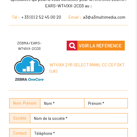
EARS-WT41XX-2CD3 au :
Tél :
+ 33 (0) 2 52 45 00 20
Email :
a3@a3multimedia.com
ZEBRA / EARS-
VOIR LA RÉFÉRENCE
WT41XX-2CD3
WT41XX 2YR SELECT RNWL CC CD FSKT
(UK)
Nom, Prénom
Société
Contact