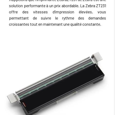
technologie simplifiant le calibrage RFID.
solution performante à un prix abordable. La Zebra ZT231
offre des vitesses d’impression élevées, vous
permettant de suivre le rythme des demandes
Applications de l'imprimante Zebra ZT231 :
croissantes tout en maintenant une qualité constante.
Industrie
Étiquettes d'expédition
Étiquettes de réception
Étiquettes d'organismes
officiels
Liste de colisage
Gestion des stocks
Étiquettes d'actif
Santé
Étiquetage de laboratoire et de prélèvements
Étiquetage des actifs
Étiquetage des poches sanguines et à perfusion
Ordonnances