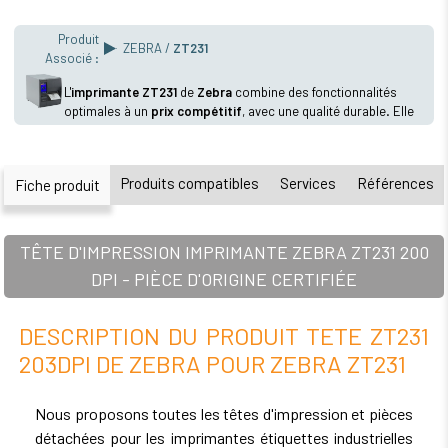
Produit
ZEBRA /
ZT231
Associé :
L'
imprimante ZT231
de
Zebra
combine des fonctionnalités
optimales à un
prix compétitif
, avec une qualité durable. Elle
offre des vitesses d'impression rapides, une haute
résolution, un écran tactile couleur, et un design compact.
Des options comme la
RFID
et la connectivité sans fil Wifi
Produits compatibles
Services
Références
Fiche produit
sont disponibles. L'imprimante Zebra ZT231 intègre
également une intelligence avancée et une sécurité renforcée
pour une performance sans interruption, définissant ainsi la
valeur ajoutée.
TÊTE D'IMPRESSION IMPRIMANTE ZEBRA ZT231 200
Simplifiez la gestion informatique avec la suite logicielle Print
DPI - PIÈCE D'ORIGINE CERTIFIÉE
DNA de Zebra, qui permet de configurer, dépanner et
administrer facilement les imprimantes Zebra ZT231, sur site
ou à distance, tout en assurant la sécurité des données.
DESCRIPTION DU PRODUIT TETE ZT231
Pour l'avenir, la Zebra ZT231 offre des mises à niveau
203DPI DE ZEBRA POUR ZEBRA ZT231
installables sur site, comme un
massicot
, la connectivité
sans fil
WIFI
ou l'encodage UHF
RFID
, augmentant ainsi ses
capacités selon vos besoins.
Nous proposons toutes les têtes d'impression et pièces
détachées pour les imprimantes étiquettes industrielles