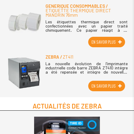
GENERIQUE CONSOMMABLES
ETIQUETTE THERMIQUE DIRECT
MANDRIN 76mm
Les étiquettes thermique direct sont
confectionnées avec un papier traité
chimiquement. Ce papier réagit à la
température provoquée par la tête
d'impression des imprimantes transfert
EN SAVOIR PLUS
thermique. Le papier (...)
ZEBRA
ZT411
La nouvelle évolution de l'imprimante
industrielle code barre ZEBRA ZT410 intégre
a été repensée et intègre de nouvelles
options et fonctionnalités. L'imprimante
Zebra ZT411 est proposée en (...)
EN SAVOIR PLUS
ACTUALITÉS DE ZEBRA