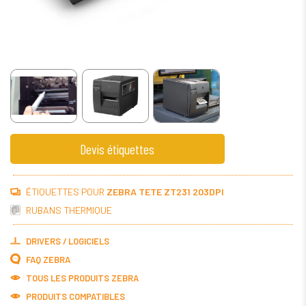
Bracelets d'identification de patients
Étiquetage de dossiers médicaux
Commerce de détail et distribution
Étiquetage des actifs
Étiquetage des gondoles
Étiquettes de retour
Étiquettes d'information
Démarques
Ordonnances
Devis étiquettes
ÉTIQUETTES POUR
ZEBRA TETE ZT231 203DPI
RUBANS THERMIQUE
DRIVERS / LOGICIELS
FAQ ZEBRA
TOUS LES PRODUITS
ZEBRA
PRODUITS COMPATIBLES