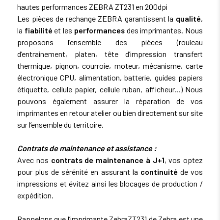
ARCHITECTURE INNOVANTE
hautes performances ZEBRA ZT231 en 200dpi
Les pièces de rechange ZEBRA garantissent la
qualité
,
L'imprimante Zebra ZT231 traite plus de travaux
simultanément et s'adapte aux nouvelles technologies. Ses
la
fiabilité
et les
performances
des imprimantes. Nous
capacités d'analyse et de détection facilitent la maintenance
proposons l’ensemble des pièces (rouleau
planifiée, et les composants amovibles simplifient l'entretien.
d’entrainement, platen, tête d’impression
transfert
Connectivité étendue : Elle propose de nombreuses options
thermique
, pignon, courroie, moteur, mécanisme, carte
de connectivité standard (USB, série, Ethernet, USB Host) et
des fonctionnalités NFC et Print Touch. Des options
électronique CPU, alimentation, batterie, guides papiers
supplémentaires incluent un deuxième port Ethernet et
étiquette, cellule papier, cellule ruban, afficheur…) Nous
802.11ac.
pouvons également assurer la réparation de vos
imprimantes en retour atelier ou bien directement sur site
COMPACTE ET PERFORMANTE
sur l’ensemble du territoire.
Optimisée pour l'espace de travail, la Zebra ZT231 est
compacte
avec une porte double volet. Le chargement des
Contrats de maintenance et assistance :
consommables est intuitif, et les
capteurs réglables
offrent
une flexibilité accrue. Le rouleau de ruban de grande
Avec nos
contrats de maintenance à J+1
, vos optez
dimension réduit la fréquence des changements.
pour plus de sérénité en assurant la
continuité
de vos
impressions et évitez ainsi les blocages de production /
RFID
expédition.
RFID intégré : La ZT231 permet l'impression et l'encodage RFID
UHF pour une meilleure visibilité et suivi, avec une
Rappelons que l’imprimante ZebraZT231 de Zebra est une