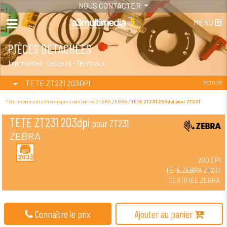
NOUS CONTACTER
MENU
PIÈCES DÉTACHÉES
Imprimantes - Lecteurs - Terminaux
TETE ZT231 203DPI
RETOUR
Tête imprimante thermique code barres ZEBRA ZEBRA /
TETE ZT231 203dpi pour ZT231
TETE ZT231 203dpi
pour ZT231
ZEBRA
200 DPI
TÊTE ZEBRA ZT231
CERTIFIÉE ZEBRA
Connaître le prix
Ajouter au panier