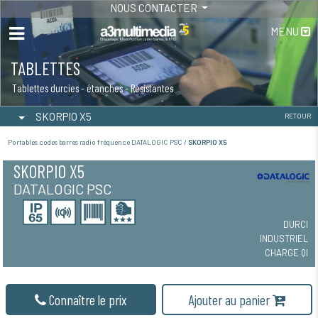
NOUS CONTACTER
MENU
TABLETTES
Tablettes durcies - étanches - Résistantes
SKORPIO X5
RETOUR
Portables codes barres radio fréquence DATALOGIC PSC /
SKORPIO X5
SKORPIO X5
DATALOGIC PSC
DURCI
INDUSTRIEL
CHARGE QI
Connaître le prix
Ajouter au panier