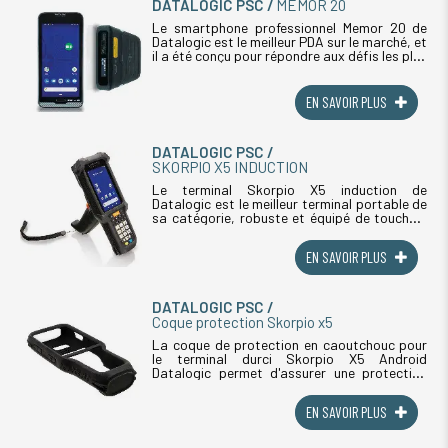
DATALOGIC PSC
MEMOR 20
Le smartphone professionnel Memor 20 de
Datalogic est le meilleur PDA sur le marché, et
il a été conçu pour répondre aux défis les plus
difficiles des entreprises. Il est mince et
compact et offre un (...)
EN SAVOIR PLUS
DATALOGIC PSC
SKORPIO X5 INDUCTION
Le terminal Skorpio X5 induction de
Datalogic est le meilleur terminal portable de
sa catégorie, robuste et équipé de touches,
offrant plus d'éfficacité. Le Skorpio X5
Induction de Datalogic est léger, (...)
EN SAVOIR PLUS
DATALOGIC PSC
Coque protection Skorpio x5
La coque de protection en caoutchouc pour
le terminal durci Skorpio X5 Android
Datalogic permet d'assurer une protection
supplémentaire contre les chocs. Rappelons
que le terminal professionnel résistant (...)
EN SAVOIR PLUS