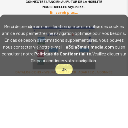
CONNECTEZ L'ANCIEN AU FUTUR DE LA MOBILITÉ
INDUSTRIELLEStayLinked
En savoir plus
Merci de prendre en considération que ce site utilise des cookies
afin de vous permettre une navigation optimisé pour vos besoins.
En cas de besoin d'informations supplémentaires, vous pouvez
nous contacter via notre e-mail :
a3@a3multimedia.com
ou en
consultant notre
Politique de Confidentialité
.Veuillez cliquer sur
Ok pour continuer votre navigation.
14/03/2024
Ok
DATALOGIC DMS – VISUAL FORMATTER : ADAPTEZ LA DONNÉE
SCANNÉE À VOS APPLICATIONS SANS LES MODIFIER
DATALOGIC DMS – VISUAL FORMATTER : ADAPTEZ LA
DONNÉE SCANNÉE À VOS APPLICATIONSLa suite
Datalogic Mobility Suite
En savoir plus
Plus d'actualités