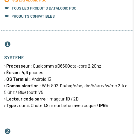
FAQ DATALOGIC PSC
TOUS LES PRODUITS
DATALOGIC PSC
PRODUITS COMPATIBLES
❶
SYSTEME
Processeur :
Qualcomm sD660Octa-core 2.2Ghz
Écran :
4,3
pouces
OS Termial :
Android 13
Communication :
WiFi 802.11a/b/g/n/ac, d/e/h/k/r/v/w/mc 2.4 et
5 Ghz / Bluetooth V5
Lecteur code barre :
imageur 1D / 2D
Type :
durci. Chute 1,8 m sur béton avec coque /
IP65
❷