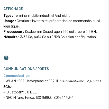
AFFICHAGE
Type :
Terminal mobile industriel Android 10.
Usage :
Gestion d’inventaire, préparation de commande, suivi
logistique.
Processeur :
Qualcomm Snapdragon 660 octa-core 2,2 GHz.
Mémoire :
3/32 Go, 4/64 Go ou 8/128 Go selon configuration.
❸
COMMUNICATIONS / PORTS
Communication :
- WLAN : 802.11a/b/g/n/ac et 802.11
d/e/h/k/r/v/w/mc 2,4 Ghz /
5Ghz
- Bluetooth® 5.0 BLE
- NFC Mifare, Felica, ISO 15693, ISO144443-4