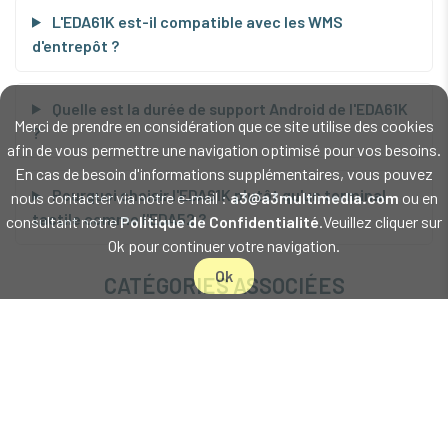
L'EDA61K est-il compatible avec les WMS
d'entrepôt ?
Quelle est la durée de support Android de l'EDA61K
Merci de prendre en considération que ce site utilise des cookies
?
afin de vous permettre une navigation optimisé pour vos besoins.
En cas de besoin d'informations supplémentaires, vous pouvez
Pourquoi choisir l'EDA61K plutôt qu'un terminal
nous contacter via notre e-mail :
a3@a3multimedia.com
ou en
tactile comme l'EDA52 ?
consultant notre
Politique de Confidentialité
.Veuillez cliquer sur
Ok pour continuer votre navigation.
Ok
CATÉGORIES ASSOCIÉES