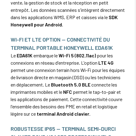
vente, la gestion de stock et la réception en petit
entrepôt. Les données scannées s'intègrent directement
dans les applications WMS, ERP et caisses via le
SDK
Honeywell pour Android
.
WI-FI ET LTE OPTION — CONNECTIVITÉ DU
TERMINAL PORTABLE HONEYWELL EDA61K
Le
EDA61K
embarque le
Wi-Fi 5 (802.11ac)
pour les
connexions en réseau d'entreprise. L'option
LTE 4G
permet une connexion terrain hors Wi-Fi pour les équipes
de livraison directe en magasin (DSD) ou les techniciens
en déplacement. Le
Bluetooth 5.0 BLE
connecte les
imprimantes mobiles et le
NFC
permet le tap-to-pair et
les applications de paiement. Cette connectivité couvre
l'ensemble des besoins des PME en retail et logistique
légère sur ce
terminal Android clavier
.
ROBUSTESSE IP65 — TERMINAL SEMI-DURCI