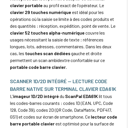
clavier portable
au profil exact de l'opérateur. Le
clavier 29 touches numérique
est idéal pour les
opérations où la saisie se limite à des codes produits et
des quantités : réception, expédition, point de vente. Le
clavier 52 touches alpha-numérique
couvre les
usages nécessitant la saisie de texte : références
longues, lots, adresses, commentaires. Dans les deux
cas, les
touches scan dédiées
gauche et droite
permettent un scan ambidextre confortable sur ce
portable code barre clavier
.
SCANNER 1D/2D INTÉGRÉ — LECTURE CODE
BARRE NATIVE SUR TERMINAL CLAVIER EDA61K
L'
imageur 1D/2D intégré
du
ScanPal EDA61K
lit tous
les codes-barres courants : codes 1D (EAN,
UPC
,
Code
128
,
Code 39
), codes 2D (QR Code, DataMatrix,
PDF417
,
GS1) et codes sur écran de smartphone. Ce
lecteur code
barre portable clavier
est optimisé pour la surface de