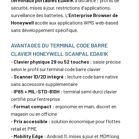
terminaux portables EDA61K
à distance : profils de
sécurité, mises à jour, restrictions d'applications,
surveillance des batteries. L'
Enterprise Browser de
Honeywell
accèle aux applications WMS web-based
sans développement spécifique.
AVANTAGES DU TERMINAL CODE BARRE
CLAVIER HONEYWELL SCANPAL EDA61K
-
Clavier physique 29 ou 52 touches
: saisie précise
selon le profil sur terminal code barre clavier
-
Scanner 1D/2D intégré
: lecture code barre native
sans accessoire supplémentaire
-
IP65 + MIL-STD-810H
: terminal semi-durci clavier
certifié pour l'entreprise
-
Format compact
: ergonomie en main, discret en
magasin ou en officine
-
Prix accessible
: solution économique pour flottes
retail et PME
-
Mobility Edge
: Android 11, mises à jour et MDM long