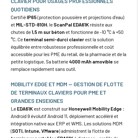
CLAVIER POUR USAGES PROFESSIONNELS
QUOTIDIENS
Certifié
IP65
(protection poussière et projections d'eau)
et
MIL-STD-810H
, le
ScanPal EDA61K
résiste aux
chutes de
1,5 m sur béton
et fonctionne de -10 °C à +50
°C. Ce
terminal semi-durci clavier
est la solution
équilibrée entre robustesse professionnelle et coût
accessible pour les PME du retail, de la pharmacie et de la
petite logistique. Sa batterie
4000 mAh amovible
se
remplace rapidement sans outil.
MOBILITY EDGE ET MDM — GESTION DE FLOTTE
DE TERMINAUX CLAVIERS POUR PME ET
GRANDES ENSEIGNES
Le
EDA61K
est construit sur
Honeywell Mobility Edge
:
Android 9 évolutif Android 11, déploiement accéléré et
intégration native aux ERP et WMS. Les solutions MDM
(
SOTI, Intune, VMware
) administrent la flotte de