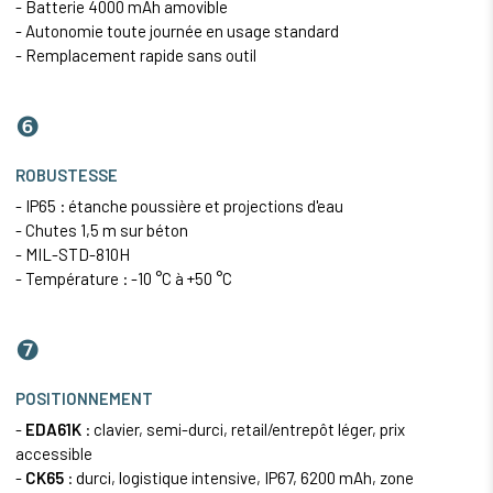
- Batterie 4000 mAh amovible
- Autonomie toute journée en usage standard
- Remplacement rapide sans outil
❻
ROBUSTESSE
- IP65 : étanche poussière et projections d'eau
- Chutes 1,5 m sur béton
- MIL-STD-810H
- Température : -10 °C à +50 °C
❼
POSITIONNEMENT
-
EDA61K
: clavier, semi-durci, retail/entrepôt léger, prix
accessible
-
CK65
: durci, logistique intensive, IP67, 6200 mAh, zone