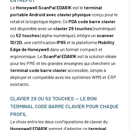
Le
Honeywell ScanPal EDA61K
est le
terminal
portable Android avec clavier physique
conçu pour le
retail et la logistique légère. Ce
PDA code barre clavier
est disponible avec un
clavier 29 touches
(numérique)
ou
52 touches
(alpha-numérique), intègre un
scanner
1D/2D
, une certification
IP65
et la plateforme
Mobility
Edge de Honeywell
dans un format compact et
ergonomique. Le
ScanPal EDA61K
est la solution idéale
pour les PME et les grandes enseignes qui cherchent un
terminal code barre clavier
accessible, simple à
déployer et compatible avec les systèmes WMS et ERP
existants.
CLAVIER 29 OU 52 TOUCHES — LE BON
TERMINAL CODE BARRE CLAVIER POUR CHAQUE
PROFIL
Le choix entre les deux configurations de clavier du
Honeywell EDA61K
permet d'adapter ce
terminal