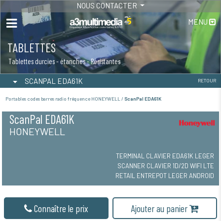
NOUS CONTACTER
MENU
TABLETTES
Tablettes durcies - étanches - Résistantes
SCANPAL EDA61K
RETOUR
Portables codes barres radio fréquence HONEYWELL /
ScanPal EDA61K
ScanPal EDA61K
HONEYWELL
TERMINAL CLAVIER EDA61K LEGER
SCANNER CLAVIER 1D/2D WIFI LTE
RETAIL ENTREPOT LEGER ANDROID
Connaître le prix
Ajouter au panier