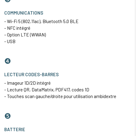
COMMUNICATIONS
- Wi-Fi 5 (802.11ac), Bluetooth 5.0 BLE
- NFC intégré
- Option LTE (WWAN)
- USB
❹
LECTEUR CODES-BARRES
- Imageur 1D/2D intégré
- Lecture QR, DataMatrix,
PDF417
, codes 1D
- Touches scan gauche/droite pour utilisation ambidextre
❺
BATTERIE