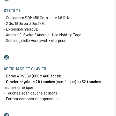
SYSTÈME
- Qualcomm SDM450 Octa-core 1,8 GHz
- 2 Go/16 Go ou 3 Go/32 Go
- Extension microSD
- Android 9, évolutif Android 11 via Mobility Edge
- Suite logicielle Honeywell Enterprise
❷
AFFICHAGE ET CLAVIER
- Écran 4" WVGA (800 x 480) tactile
-
Clavier physique 29 touches
(numérique) ou
52 touches
(alpha-numérique)
- Touches scan gauche et droite
- Format compact et ergonomique
❸