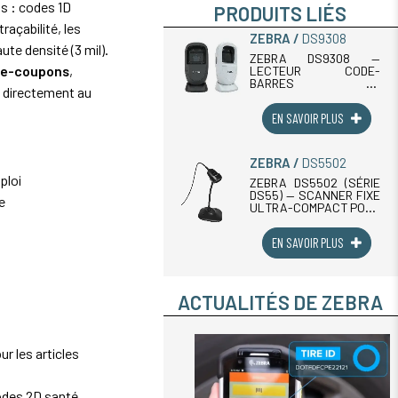
s : codes 1D
PRODUITS LIÉS
raçabilité, les
ZEBRA
DS9308
aute densité (3 mil).
ZEBRA DS9308 —
s
e-coupons
,
LECTEUR CODE-
BARRES 2D
t directement au
OMNIDIRECTIONNEL,
SUCCESSEUR DU
EN SAVOIR PLUS
DS9208Le Zebra
DS9308 est le lecteur
code-barres de
présentation 2D
ZEBRA
DS5502
compact de référence
ploi
pour les caisses, les
ZEBRA DS5502 (SÉRIE
points de vente et (...)
DS55) — SCANNER FIXE
e
ULTRA-COMPACT POUR
KIOSQUES, POS ET
SANTÉLe Zebra
EN SAVOIR PLUS
DS5502 de la série
DS55 est le scanner fixe
imageur 2D le plus
compact de sa
catégorie : seulement 3
ACTUALITÉS DE ZEBRA
cm (...)
r les articles
odes 2D santé