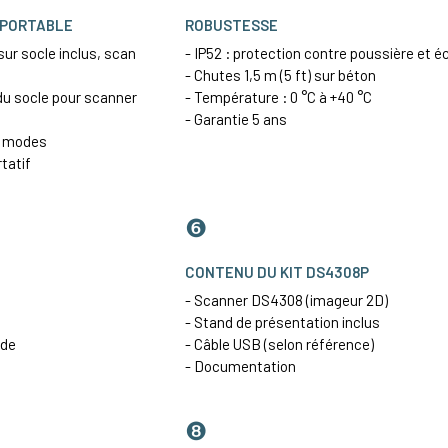
 PORTABLE
ROBUSTESSE
ur socle inclus, scan
- IP52 : protection contre poussière et 
- Chutes 1,5 m (5 ft) sur béton
du socle pour scanner
- Température : 0 °C à +40 °C
- Garantie 5 ans
x modes
tatif
❻
CONTENU DU KIT DS4308P
- Scanner DS4308 (imageur 2D)
- Stand de présentation inclus
ide
- Câble USB (selon référence)
- Documentation
❽