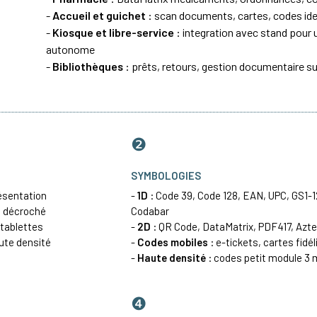
-
Accueil et guichet
: scan documents, cartes, codes ide
-
Kiosque et libre-service
: integration avec stand pour 
autonome
-
Bibliothèques
: prêts, retours, gestion documentaire su
❷
SYMBOLOGIES
ésentation
-
1D
: Code 39, Code 128, EAN, UPC, GS1-1
le décroché
Codabar
tablettes
-
2D
: QR Code, DataMatrix, PDF417, Azt
aute densité
-
Codes mobiles
: e-tickets, cartes fidé
-
Haute densité
: codes petit module 3 m
❹