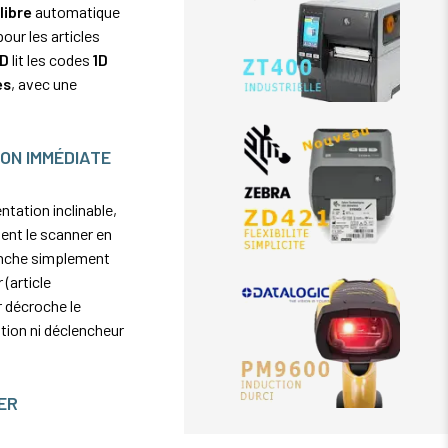
libre
automatique
our les articles
2D
lit les codes
1D
es
, avec une
ON IMMÉDIATE
tation inclinable,
ient le scanner en
ranche simplement
(article
r décroche le
ation ni déclencheur
ER