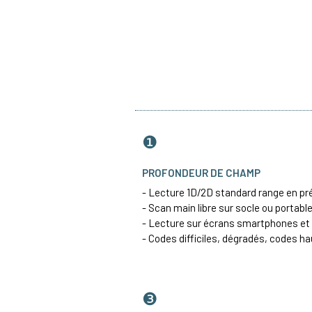
❶
PROFONDEUR DE CHAMP
- Lecture 1D/2D standard range en pr
- Scan main libre sur socle ou portab
- Lecture sur écrans smartphones et 
- Codes difficiles, dégradés, codes h
❸