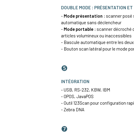
DOUBLE MODE : PRÉSENTATION ET
-
Mode présentation
: scanner posé s
automatique sans déclencheur
-
Mode portable
: scanner décroché 
articles volumineux ou inaccessibles
- Bascule automatique entre les deu
- Bouton scan latéral pour le mode por
❺
INTÉGRATION
- USB, RS-232, KBW, IBM
- OPOS, JavaPOS
- Outil 123Scan pour configuration rap
- Zebra DNA
❼