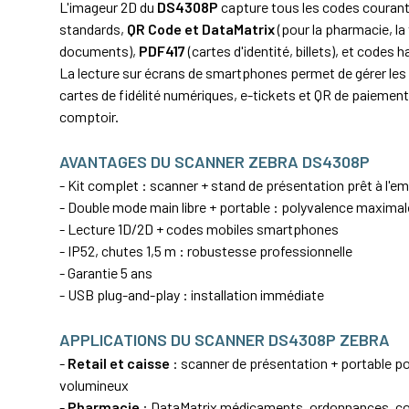
L'imageur 2D du
DS4308P
capture tous les codes courant
standards,
QR Code et DataMatrix
(pour la pharmacie, la t
documents),
PDF417
(cartes d'identité, billets), et codes h
La lecture sur écrans de smartphones permet de gérer le
cartes de fidélité numériques, e-tickets et QR de paiemen
comptoir.
AVANTAGES DU SCANNER ZEBRA DS4308P
- Kit complet : scanner + stand de présentation prêt à l'em
- Double mode main libre + portable : polyvalence maximal
- Lecture 1D/2D + codes mobiles smartphones
- IP52, chutes 1,5 m : robustesse professionnelle
- Garantie 5 ans
- USB plug-and-play : installation immédiate
APPLICATIONS DU SCANNER DS4308P ZEBRA
-
Retail et caisse
: scanner de présentation + portable pou
volumineux
-
Pharmacie
: DataMatrix médicaments, ordonnances, c