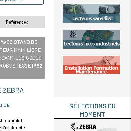
Références
 AVEC STAND DE
TEUR MAIN LIBRE
ISANT LES CODES
A ROBUSTESSE
IP52
E ZEBRA
D DE
SÉLECTIONS DU
MOMENT
kit complet
e d'un
double