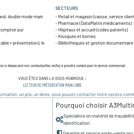
SECTEURS
tand, double mode main
- Retail et magasin (caisse, service clien
- Pharmacie (DataMatrix médicaments)
comptoir pur
- Hôpitaux et accueil (codes patients)
- Kiosques et bornes
able + présentation), le
- Bibliothèques et gestion documentaire
ns ci-dessus sont non contractuelles, veillez à prendre contact avec le service commercial.
VOUS ÊTES DANS LA SOUS-RUBRIQUE :
LECTEUR DE PRÉSENTATION MAIN LIBRE
ormation, un prix, un devis, vous pouvez contacter notre service comm
Pourquoi choisir A3Multi
Spécialiste en matériel de traçabilit
identification
Garantie et service après-vente pro