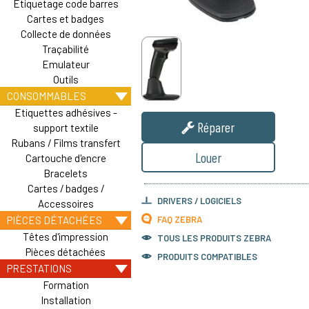
Etiquetage code barres
Cartes et badges
Collecte de données
Traçabilité
Emulateur
Outils
CONSOMMABLES
Etiquettes adhésives -
Réparer
support textile
Rubans / Films transfert
Louer
Cartouche d'encre
Bracelets
Cartes / badges /
DRIVERS / LOGICIELS
Accessoires
FAQ ZEBRA
PIÈCES DÉTACHÉES
Têtes d'impression
TOUS LES PRODUITS
ZEBRA
Pièces détachées
PRODUITS COMPATIBLES
PRESTATIONS
Formation
Installation