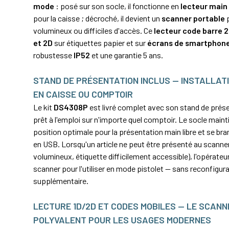
mode
: posé sur son socle, il fonctionne en
lecteur main 
pour la caisse ; décroché, il devient un
scanner portable
p
volumineux ou difficiles d'accès. Ce
lecteur code barre 
et 2D
sur étiquettes papier et sur
écrans de smartphon
robustesse
IP52
et une garantie 5 ans.
STAND DE PRÉSENTATION INCLUS — INSTALLATI
EN CAISSE OU COMPTOIR
Le kit
DS4308P
est livré complet avec son stand de présen
prêt à l'emploi sur n'importe quel comptoir. Le socle maint
position optimale pour la présentation main libre et se b
en USB. Lorsqu'un article ne peut être présenté au scanner 
volumineux, étiquette difficilement accessible), l'opérateu
scanner pour l'utiliser en mode pistolet — sans reconfigur
supplémentaire.
LECTURE 1D/2D ET CODES MOBILES — LE SCANN
POLYVALENT POUR LES USAGES MODERNES