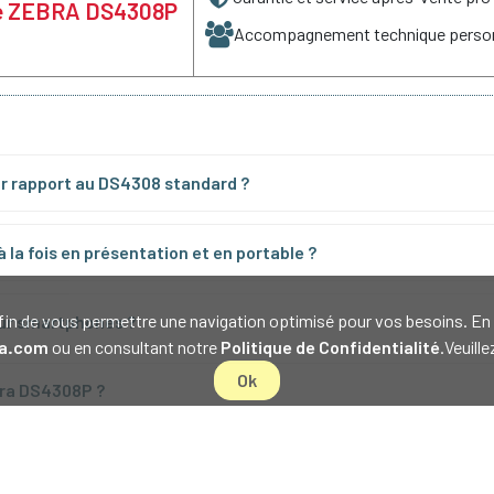
 de ZEBRA DS4308P
Accompagnement technique person
r rapport au DS4308 standard ?
 la fois en présentation et en portable ?
s afin de vous permettre une navigation optimisé pour vos besoins. 
sur smartphones ?
a.com
ou en consultant notre
Politique de Confidentialité
.Veuill
Ok
bra DS4308P ?
n utilise le DS4308P ?