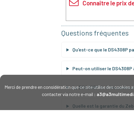
Connaître le prix
Questions fréquentes
Qu'est-ce que le DS4308P pa
Peut-on utiliser le DS4308P à
Merci de prendre en considération que ce site utilise des cookie
Le DS4308P lit-il les codes 
contacter via notre e-mail :
a3@a3multimedi
Quelle est la garantie du Ze
Quelle interface de connexio