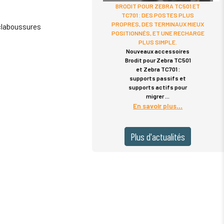
BRODIT POUR ZEBRA TC501 ET
TC701 : DES POSTES PLUS
PROPRES, DES TERMINAUX MIEUX
éclaboussures
POSITIONNÉS, ET UNE RECHARGE
PLUS SIMPLE.
Nouveaux accessoires
Brodit pour Zebra TC501
et Zebra TC701 :
supports passifs et
supports actifs pour
migrer
En savoir plus
Plus d'actualités