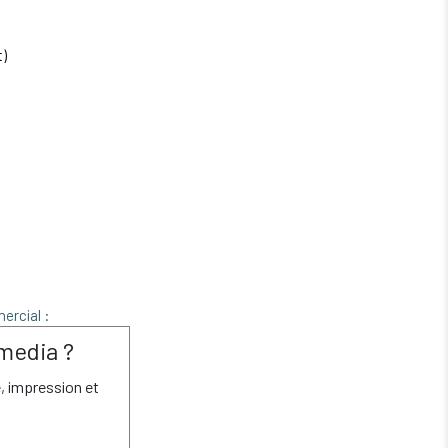
t)
ercial :
media ?
é, impression et