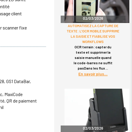
ntité
usage client
02/03/2026
AUTOMATISEZ LA CAPTURE DE
r scanner fixe
TEXTE : L'OCR MOBILE SUPPRIME
LA SAISIE ET FIABILISE VOS
WORKFLOWS
OCR terrain : capter du
texte et supprimer la
saisie manuelle quand
le code-barres ne suffit
pasDans les flux
En savoir plus
28, GS1 DataBar,
ec, MaxiCode
lité, QR de paiement
il
02/03/2026