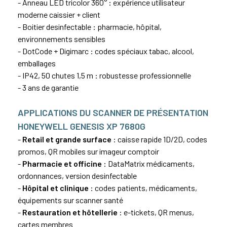
- Anneau LED tricolor 360° : expérience utilisateur
moderne caissier + client
- Boitier desinfectable : pharmacie, hôpital,
environnements sensibles
- DotCode + Digimarc : codes spéciaux tabac, alcool,
emballages
- IP42, 50 chutes 1,5 m : robustesse professionnelle
- 3 ans de garantie
APPLICATIONS DU SCANNER DE PRÉSENTATION
HONEYWELL GENESIS XP 7680G
-
Retail et grande surface
: caisse rapide 1D/2D, codes
promos, QR mobiles sur imageur comptoir
-
Pharmacie et officine
: DataMatrix médicaments,
ordonnances, version desinfectable
-
Hôpital et clinique
: codes patients, médicaments,
équipements sur scanner santé
-
Restauration et hôtellerie
: e-tickets, QR menus,
cartes membres