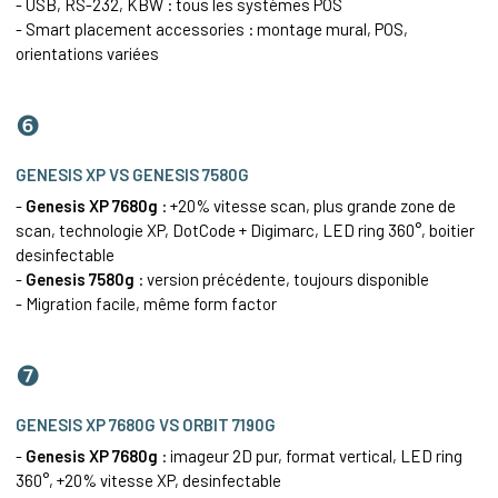
- USB, RS-232, KBW : tous les systèmes POS
- Smart placement accessories : montage mural, POS,
orientations variées
❻
GENESIS XP VS GENESIS 7580G
-
Genesis XP 7680g
: +20% vitesse scan, plus grande zone de
scan, technologie XP, DotCode + Digimarc, LED ring 360°, boitier
desinfectable
-
Genesis 7580g
: version précédente, toujours disponible
- Migration facile, même form factor
❼
GENESIS XP 7680G VS ORBIT 7190G
-
Genesis XP 7680g
: imageur 2D pur, format vertical, LED ring
360°, +20% vitesse XP, desinfectable