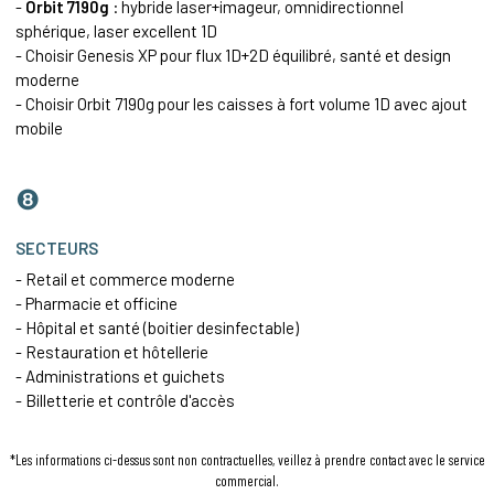
-
Orbit 7190g
: hybride laser+imageur,
omnidirectionnel
sphérique, laser excellent 1D
- Choisir Genesis XP pour flux 1D+2D équilibré, santé et design
moderne
- Choisir Orbit 7190g pour les caisses à fort volume 1D avec ajout
mobile
❽
SECTEURS
- Retail et commerce moderne
- Pharmacie et officine
- Hôpital et santé (boitier desinfectable)
- Restauration et hôtellerie
- Administrations et guichets
- Billetterie et contrôle d'accès
*Les informations ci-dessus sont non contractuelles, veillez à prendre contact avec le service
commercial.