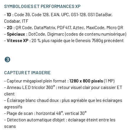
SYMBOLOGIES ET PERFORMANCES XP
-
1D
:
Code 39
,
Code 128
, EAN,
UPC
, GS1-128, GS1 DataBar,
Codabar
,
ITF
-
2D
: QR Code, DataMatrix,
PDF417
, Aztec, MaxiCode, Micro QR
-
Spéciaux
: DotCode, Digimarc (codes de contenu numisérique)
-
Vitesse XP
: 20 % plus rapide que le Genesis 7580g précédent
❸
CAPTEUR ET IMAGERIE
- Capteur mégapixel plein format :
1280 x 800 pixels
(1 MP)
- Anneau LED tricolor 360° : retour visuel clair pour caissier ET
client
- Éclairage blanc chaud doux : plus agréable que les éclairages
agressifs
- Plage de scan : horizontal 48°, vertical 30°
- Détection automatique d'objet : éclairage éteint entre les
scans