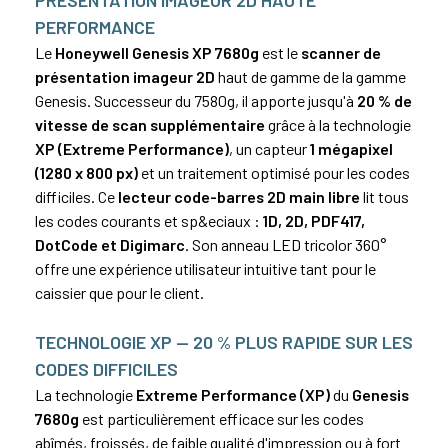
PERFORMANCE
Le
Honeywell Genesis XP 7680g
est le
scanner de
présentation imageur 2D
haut de gamme de la gamme
Genesis. Successeur du 7580g, il apporte jusqu'à
20 % de
vitesse de scan supplémentaire
grâce à la technologie
XP (Extreme Performance)
, un capteur
1 mégapixel
(1280 x 800 px)
et un traitement optimisé pour les codes
difficiles. Ce
lecteur code-barres 2D main libre
lit tous
les codes courants et sp&eciaux :
1D, 2D,
PDF417
,
DotCode et Digimarc
. Son anneau LED tricolor 360°
offre une expérience utilisateur intuitive tant pour le
caissier que pour le client.
TECHNOLOGIE XP — 20 % PLUS RAPIDE SUR LES
CODES DIFFICILES
La technologie
Extreme Performance (XP)
du
Genesis
7680g
est particulièrement efficace sur les codes
abîmés, froissés, de faible qualité d'impression ou à fort