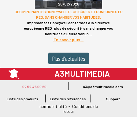
20/02/2026
DES IMPRIMANTES HONEYWELL PLUS SÛRES ET CONFORMES EU
RED, SANS CHANGER VOS HABITUDES.
Imprimantes Honeywell conformes à la directive
européenne RED : plus de sécurité, sans changer vos
habitudes d'utilisationEn
En savoir plus
Plus d'actualités
A3MULTIMEDIA
LE SPÉCIALISTE MATÉRIEL ET LOGICIEL CODE BARRE
02 52 45 00 20
a3@a3multimedia.com
Intervention sur tout le territoire : Cholet - Nantes - Angers - Rennes - Le
Mans - Bordeaux - Paris - Lille - Brest - Toulouse - Marseille - Poitiers -
Liste des produits
Liste des références
Support
Caen - Lyon - Reims - Lorient - Vannes - Quimper - Rouen
Mentions légales
-
Politique de
confidentialité
-
Conditions de
retour