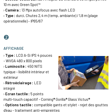
10 m avec Green Spot™
Caméra :
13 Mpx autofocus avec flash LED
Type :
durci. Chutes 2,4 m (temp. ambiante) / 1,8 m (plage
opérationnelle) - IP65/67
❷
AFFICHAGE
Type :
LCD A-Si IPS 4 pouces
- WVGA 480 x 800 pixels
Luminosité :
450 NITS
typique - lisibilité intérieur et
extérieur
Rétroéclairage :
LED
intégré
Ecran tactile :
5 points
multi-touch capacitif - Corning® Gorilla® Glass Victus®
Options tactile :
compatible gants et stylet - rejet des gouttes
d'eau - traitement anti-empreintes