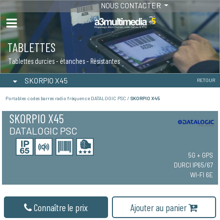
NOUS CONTACTER
TABLETTES
Tablettes durcies - étanches - Résistantes
SKORPIO X45
RETOUR
Portables codes barres radio fréquence DATALOGIC PSC /
SKORPIO X45
SKORPIO X45
DATALOGIC PSC
5G + GPS
DURCI IP65/67
WI-FI 6E
Connaître le prix
Ajouter au panier