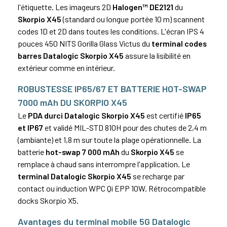
l'étiquette. Les imageurs 2D
Halogen™ DE2121
du
Skorpio X45
(standard ou longue portée 10 m) scannent
codes 1D et 2D dans toutes les conditions. L'écran IPS 4
pouces 450 NITS Gorilla Glass Victus du
terminal codes
barres Datalogic Skorpio X45
assure la lisibilité en
extérieur comme en intérieur.
ROBUSTESSE IP65/67 ET BATTERIE HOT-SWAP
7000 mAh DU SKORPIO X45
Le
PDA durci Datalogic Skorpio X45
est certifié
IP65
et IP67
et validé MIL-STD 810H pour des chutes de 2,4 m
(ambiante) et 1,8 m sur toute la plage opérationnelle. La
batterie
hot-swap 7 000 mAh
du
Skorpio X45
se
remplace à chaud sans interrompre l'application. Le
terminal Datalogic Skorpio X45
se recharge par
contact ou induction WPC Qi EPP 10W. Rétrocompatible
docks Skorpio X5.
Avantages du terminal mobile 5G Datalogic