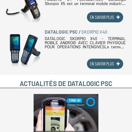
Skorpio X5 est un terminal mobile industriel
conçu pour offrir une efficacité maximale
dans les entrepôts, les points de vente et (...)
EN SAVOIR PLUS
DATALOGIC PSC
SKORPIO X40
DATALOGIC SKORPIO X40 - TERMINAL
MOBILE ANDROID AVEC CLAVIER PHYSIQUE
POUR OPERATIONS INTENSIVESLe terminal
mobile industriel Datalogic Skorpio X40 est le
PDA durci nouvelle génération avec clavier
physique, (...)
EN SAVOIR PLUS
ACTUALITÉS DE DATALOGIC PSC