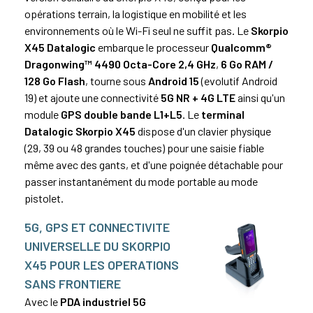
opérations terrain, la logistique en mobilité et les
environnements où le Wi-Fi seul ne suffit pas. Le
Skorpio
X45 Datalogic
embarque le processeur
Qualcomm®
Dragonwing™ 4490 Octa-Core 2,4 GHz
,
6 Go RAM /
128 Go Flash
, tourne sous
Android 15
(evolutif Android
19) et ajoute une connectivité
5G NR + 4G LTE
ainsi qu'un
module
GPS double bande L1+L5
. Le
terminal
Datalogic Skorpio X45
dispose d'un clavier physique
(29, 39 ou 48 grandes touches) pour une saisie fiable
même avec des gants, et d'une poignée détachable pour
passer instantanément du mode portable au mode
pistolet.
5G, GPS ET CONNECTIVITE
UNIVERSELLE DU SKORPIO
X45 POUR LES OPERATIONS
SANS FRONTIERE
Avec le
PDA industriel 5G