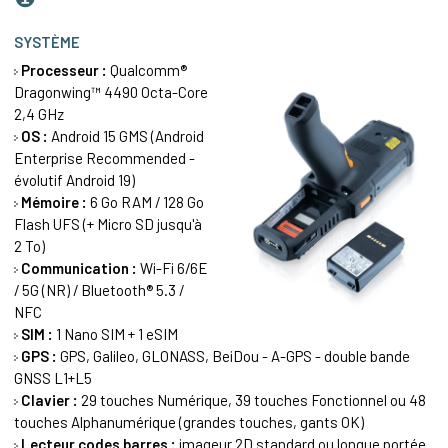
SYSTÈME
Processeur :
Qualcomm®
Dragonwing™ 4490 Octa-Core
2,4 GHz
OS :
Android 15 GMS (Android
Enterprise Recommended -
évolutif Android 19)
Mémoire :
6 Go RAM / 128 Go
Flash UFS (+ Micro SD jusqu'à
2 To)
Communication :
Wi-Fi 6/6E
/ 5G (NR) / Bluetooth® 5.3 /
NFC
SIM :
1 Nano SIM + 1 eSIM
GPS :
GPS, Galileo, GLONASS, BeiDou - A-GPS - double bande
GNSS L1+L5
Clavier :
29 touches Numérique, 39 touches Fonctionnel ou 48
touches Alphanumérique (grandes touches, gants OK)
Lecteur codes barres :
imageur 2D standard ou longue portée