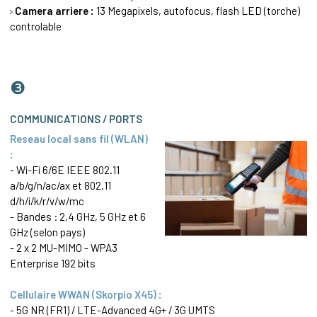
Camera arriere :
13 Megapixels, autofocus, flash LED (torche)
controlable
❸
COMMUNICATIONS / PORTS
Reseau local sans fil (WLAN)
:
- Wi-Fi 6/6E IEEE 802.11
a/b/g/n/ac/ax et 802.11
d/h/i/k/r/v/w/mc
- Bandes : 2,4 GHz, 5 GHz et 6
GHz (selon pays)
- 2 x 2 MU-MIMO - WPA3
Enterprise 192 bits
Cellulaire WWAN (Skorpio X45) :
- 5G NR (FR1) / LTE-Advanced 4G+ / 3G UMTS