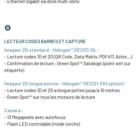
-
Ethernet
Gigabit via dock multi-slots
❹
LECTEUR CODES BARRES ET CAPTURE
Imageur 2D standard - Halogen™ DE2121-DL :
- Lecture codes 1D et 2D (QR Code,
Data Matrix
,
PDF417
, Aztec...)
- Confirmation de lecture : Green Spot™ Datalogic (point vert sur
etiquette)
Imageur 2D longue portee - Halogen™ DE2121-ER (option) :
- Lecture codes 1D et 2D a longue portee jusqu’a 10 metres
- Green Spot™ sur tous les moteurs de lecture
Camera :
- 13 Megapixels avec autofocus
- Flash LED controlable (mode torche)