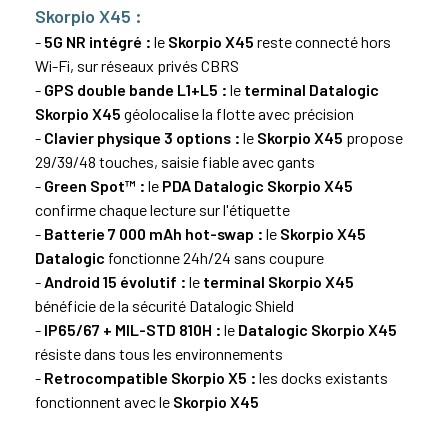
Skorpio X45 :
-
5G NR intégré :
le
Skorpio X45
reste connecté hors
Wi-Fi, sur réseaux privés CBRS
-
GPS double bande L1+L5 :
le
terminal Datalogic
Skorpio X45
géolocalise la flotte avec précision
-
Clavier physique 3 options :
le
Skorpio X45
propose
29/39/48 touches, saisie fiable avec gants
-
Green Spot™ :
le
PDA Datalogic Skorpio X45
confirme chaque lecture sur l'étiquette
-
Batterie 7 000 mAh hot-swap :
le
Skorpio X45
Datalogic
fonctionne 24h/24 sans coupure
-
Android 15 évolutif :
le
terminal Skorpio X45
bénéficie de la sécurité Datalogic Shield
-
IP65/67 + MIL-STD 810H :
le
Datalogic Skorpio X45
résiste dans tous les environnements
-
Retrocompatible Skorpio X5 :
les docks existants
fonctionnent avec le
Skorpio X45