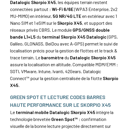
Datalogic Skorpio X45
, les équipes terrain restent
connectées partout :
Wi-Fi 6/6E
(WPA3 Enterprise, 2x2
MU-MIMO) en intérieur,
5G NR/4G LTE
en extérieur avec 1
Nano SIM et 1 eSIM sur le
Skorpio X45
, et support des
réseaux privés CBRS. Le module
GPS/GNSS double
bande L1+L5
du
terminal Skorpio X45 Datalogic
(GPS,
Galileo, GLONASS, BeiDou avec A-GPS) permet le suivi de
localisation précis pour la gestion de flottes et le track &
trace terrain. Le
baromètre
du
Datalogic Skorpio X45
assure la localisation en altitude. Compatible MDM/EMM :
SOTI, VMware, Intune, Ivanti, 42Gears. Datalogic
Connect™ pour la gestion centralisée de la flotte
Skorpio
X45
.
GREEN SPOT ET LECTURE CODES BARRES
HAUTE PERFORMANCE SUR LE SKORPIO X45
Le
terminal mobile Datalogic Skorpio X45
intègre la
technologie brevetée
Green Spot™
: confirmation
visuelle de la bonne lecture projectée directement sur