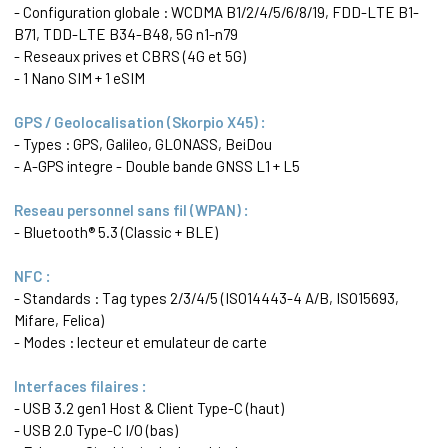
- Configuration globale : WCDMA B1/2/4/5/6/8/19, FDD-LTE B1-
B71, TDD-LTE B34-B48, 5G n1-n79
- Reseaux prives et CBRS (4G et 5G)
- 1 Nano SIM + 1 eSIM
GPS / Geolocalisation (Skorpio X45) :
- Types : GPS, Galileo, GLONASS, BeiDou
- A-GPS integre - Double bande GNSS L1 + L5
Reseau personnel sans fil (WPAN) :
- Bluetooth® 5.3 (Classic + BLE)
NFC :
- Standards : Tag types 2/3/4/5 (ISO14443-4 A/B, ISO15693,
Mifare, Felica)
- Modes : lecteur et emulateur de carte
Interfaces filaires :
- USB 3.2 gen1 Host & Client Type-C (haut)
- USB 2.0 Type-C I/O (bas)