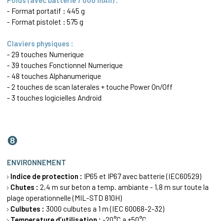
Poids (avec batterie 7 000 mAh) :
- Format portatif : 445 g
- Format pistolet : 575 g
Claviers physiques :
- 29 touches Numerique
- 39 touches Fonctionnel Numerique
- 48 touches Alphanumerique
- 2 touches de scan laterales + touche Power On/Off
- 3 touches logicielles Android
❽
ENVIRONNEMENT
Indice de protection :
IP65 et IP67 avec batterie (IEC60529)
Chutes :
2,4 m sur beton a temp. ambiante - 1,8 m sur toute la
plage operationnelle (MIL-STD 810H)
Culbutes :
3000 culbutes a 1 m (IEC 60068-2-32)
Temperature d’utilisation :
-20°C a +50°C